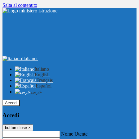
Salta al contenuto
Italiano
Italiano
English
Français
Español
عربى
Accedi
Accedi
button close
×
Nome Utente