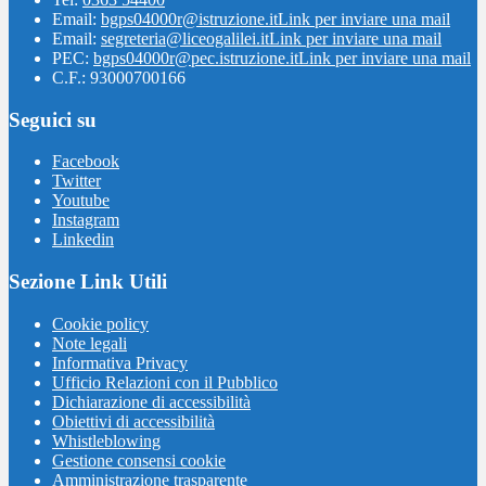
Email:
bgps04000r@istruzione.it
Link per inviare una mail
Email:
segreteria@liceogalilei.it
Link per inviare una mail
PEC:
bgps04000r@pec.istruzione.it
Link per inviare una mail
C.F.: 93000700166
Seguici su
Facebook
Twitter
Youtube
Instagram
Linkedin
Sezione Link Utili
Cookie policy
Note legali
Informativa Privacy
Ufficio Relazioni con il Pubblico
Dichiarazione di accessibilità
Obiettivi di accessibilità
Whistleblowing
Gestione consensi cookie
Amministrazione trasparente