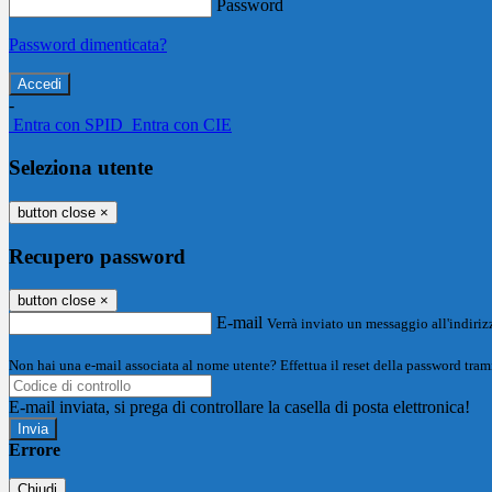
Password
Password dimenticata?
-
Entra con SPID
Entra con CIE
Seleziona utente
button close
×
Recupero password
button close
×
E-mail
Verrà inviato un messaggio all'indirizz
Non hai una e-mail associata al nome utente? Effettua il reset della password tram
E-mail inviata, si prega di controllare la casella di posta elettronica!
Errore
Chiudi