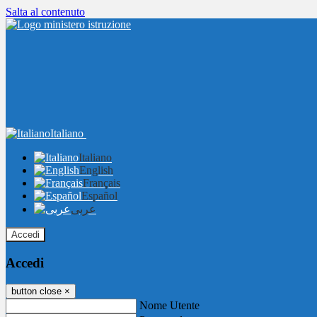
Salta al contenuto
Italiano
Italiano
English
Français
Español
عربى
Accedi
Accedi
button close
×
Nome Utente