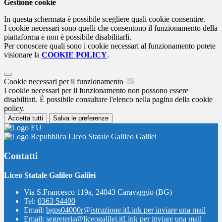
Gestione cookie
In questa schermata è possibile scegliere quali cookie consentire.
I cookie necessari sono quelli che consentono il funzionamento della
piattaforma e non è possibile disabilitarli.
Per conoscere quali sono i cookie necessari al funzionamento potete
visionare la
COOKIE POLICY
.
Cookie necessari per il funzionamento
I cookie necessari per il funzionamento non possono essere
disabilitati. È possibile consultare l'elenco nella pagina della cookie
policy.
Accetta tutti
Salva le preferenze
Liceo Statale Galileo Galilei
Contatti
Liceo Statale Galileo Galilei
Via S.Francesco 119a, 24043 Caravaggio (BG)
Tel:
0363 54400
Email:
bgps04000r@istruzione.it
Link per inviare una mail
Email:
segreteria@liceogalilei.it
Link per inviare una mail