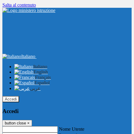
Salta al contenuto
Italiano
Italiano
English
Français
Español
عربى
Accedi
Accedi
button close
×
Nome Utente