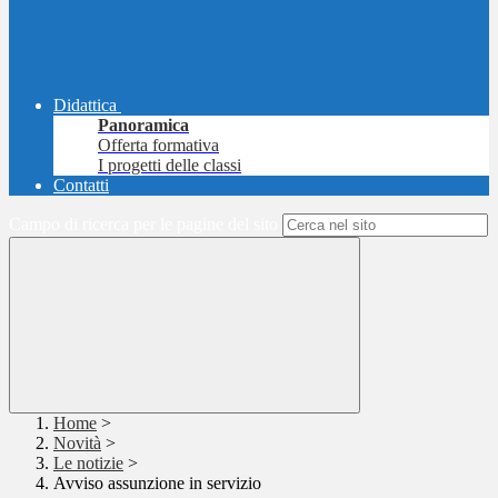
Didattica
Panoramica
Offerta formativa
I progetti delle classi
Contatti
Campo di ricerca per le pagine del sito
Home
>
Novità
>
Le notizie
>
Avviso assunzione in servizio