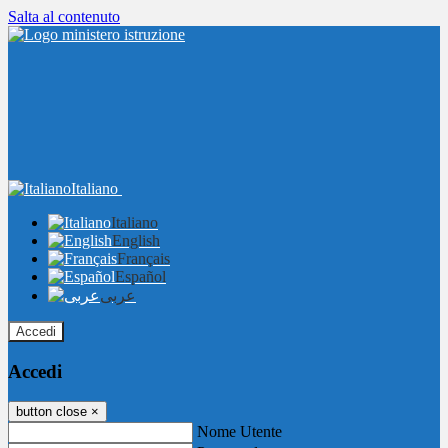
Salta al contenuto
Italiano
Italiano
English
Français
Español
عربى
Accedi
Accedi
button close
×
Nome Utente