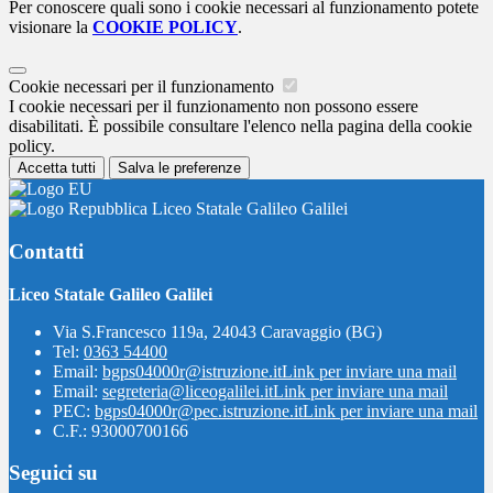
Per conoscere quali sono i cookie necessari al funzionamento potete
visionare la
COOKIE POLICY
.
Cookie necessari per il funzionamento
I cookie necessari per il funzionamento non possono essere
disabilitati. È possibile consultare l'elenco nella pagina della cookie
policy.
Accetta tutti
Salva le preferenze
Liceo Statale Galileo Galilei
Contatti
Liceo Statale Galileo Galilei
Via S.Francesco 119a, 24043 Caravaggio (BG)
Tel:
0363 54400
Email:
bgps04000r@istruzione.it
Link per inviare una mail
Email:
segreteria@liceogalilei.it
Link per inviare una mail
PEC:
bgps04000r@pec.istruzione.it
Link per inviare una mail
C.F.: 93000700166
Seguici su