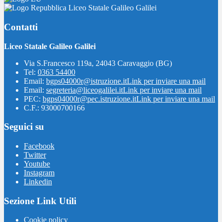
Liceo Statale Galileo Galilei
Contatti
Liceo Statale Galileo Galilei
Via S.Francesco 119a, 24043 Caravaggio (BG)
Tel:
0363 54400
Email:
bgps04000r@istruzione.it
Link per inviare una mail
Email:
segreteria@liceogalilei.it
Link per inviare una mail
PEC:
bgps04000r@pec.istruzione.it
Link per inviare una mail
C.F.: 93000700166
Seguici su
Facebook
Twitter
Youtube
Instagram
Linkedin
Sezione Link Utili
Cookie policy