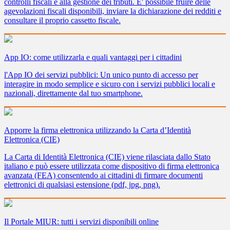
controlli fiscali e alla gestione dei tributi. E' possibile fruire delle
agevolazioni fiscali disponibili, inviare la dichiarazione dei redditi e
consultare il proprio cassetto fiscale.
App IO: come utilizzarla e quali vantaggi per i cittadini
l'App IO dei servizi pubblici: Un unico punto di accesso per
interagire in modo semplice e sicuro con i servizi pubblici locali e
nazionali, direttamente dal tuo smartphone.
Apporre la firma elettronica utilizzando la Carta d’Identità
Elettronica (CIE)
La Carta di Identità Elettronica (CIE) viene rilasciata dallo Stato
italiano e può essere utilizzata come dispositivo di firma elettronica
avanzata (FEA) consentendo ai cittadini di firmare documenti
elettronici di qualsiasi estensione (pdf, jpg, png).
Il Portale MIUR: tutti i servizi disponibili online