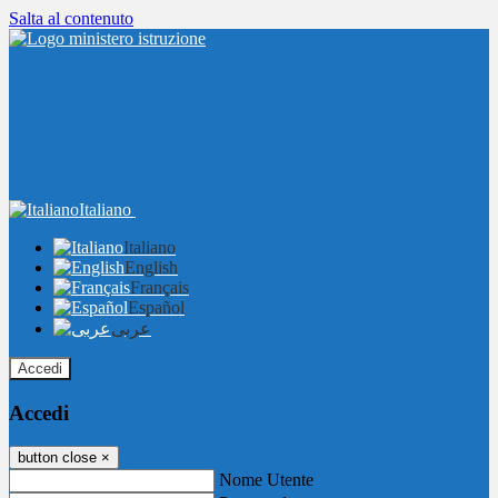
Salta al contenuto
Italiano
Italiano
English
Français
Español
عربى
Accedi
Accedi
button close
×
Nome Utente