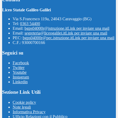
Liceo Statale Galileo Galilei
Via S.Francesco 119a, 24043 Caravaggio (BG)
Tel:
0363 54400
Email:
bgps04000r@istruzione.it
Link per inviare una mail
Email:
segreteria@liceogalilei.it
Link per inviare una mail
PEC:
bgps04000r@pec.istruzione.it
Link per inviare una mail
C.F.: 93000700166
Seguici su
Facebook
Twitter
Youtube
Instagram
Linkedin
Sezione Link Utili
Cookie policy
Note legali
Informativa Privacy
Ufficio Relazioni con il Pubblico