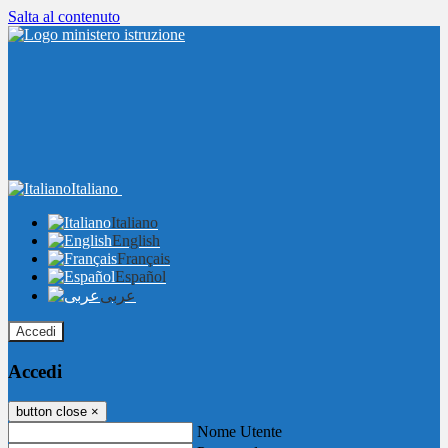
Salta al contenuto
Italiano
Italiano
English
Français
Español
عربى
Accedi
Accedi
button close
×
Nome Utente