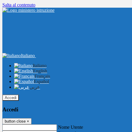
Salta al contenuto
Italiano
Italiano
English
Français
Español
عربى
Accedi
Accedi
button close
×
Nome Utente