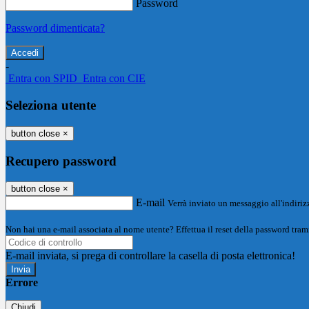
Password
Password dimenticata?
-
Entra con SPID
Entra con CIE
Seleziona utente
button close
×
Recupero password
button close
×
E-mail
Verrà inviato un messaggio all'indirizz
Non hai una e-mail associata al nome utente? Effettua il reset della password tram
E-mail inviata, si prega di controllare la casella di posta elettronica!
Errore
Chiudi