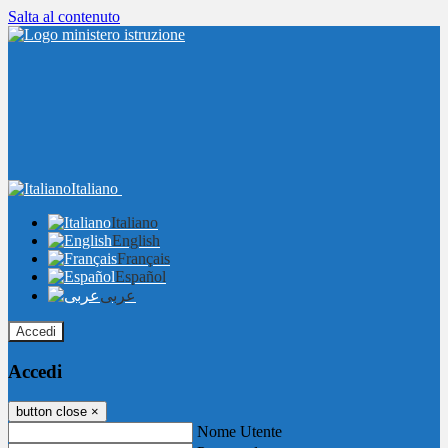
Salta al contenuto
Italiano
Italiano
English
Français
Español
عربى
Accedi
Accedi
button close
×
Nome Utente