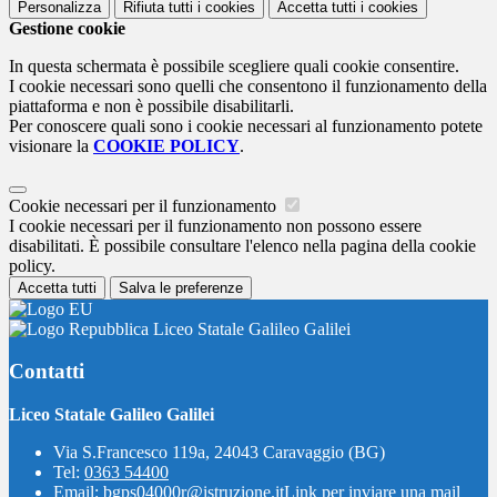
Personalizza
Rifiuta tutti
i cookies
Accetta tutti
i cookies
Gestione cookie
In questa schermata è possibile scegliere quali cookie consentire.
I cookie necessari sono quelli che consentono il funzionamento della
piattaforma e non è possibile disabilitarli.
Per conoscere quali sono i cookie necessari al funzionamento potete
visionare la
COOKIE POLICY
.
Cookie necessari per il funzionamento
I cookie necessari per il funzionamento non possono essere
disabilitati. È possibile consultare l'elenco nella pagina della cookie
policy.
Accetta tutti
Salva le preferenze
Liceo Statale Galileo Galilei
Contatti
Liceo Statale Galileo Galilei
Via S.Francesco 119a, 24043 Caravaggio (BG)
Tel:
0363 54400
Email:
bgps04000r@istruzione.it
Link per inviare una mail