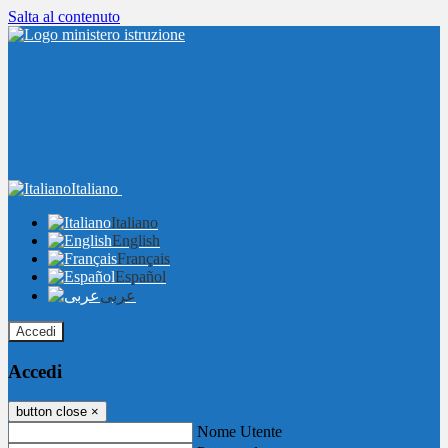
Salta al contenuto
Italiano
Italiano
English
Français
Español
عربى
Accedi
Accedi
button close
×
Nome Utente