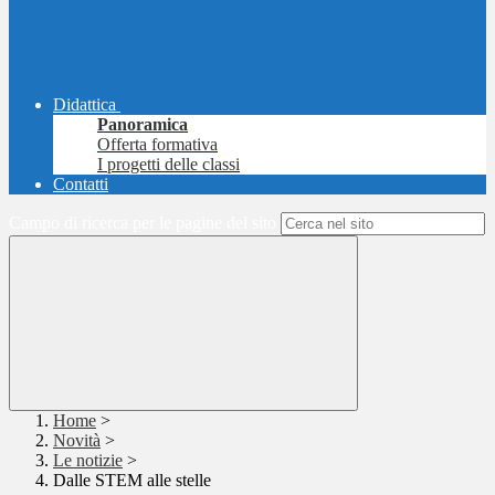
Didattica
Panoramica
Offerta formativa
I progetti delle classi
Contatti
Campo di ricerca per le pagine del sito
Home
>
Novità
>
Le notizie
>
Dalle STEM alle stelle