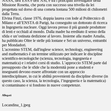
NASA, dell’ESA e dell’ASI, è tra i principali Investigator della
Missione Rosetta, che porta con successo una trivella da lei
progettata sul dorso di una cometa lontana 500 milioni di chilometri
dalla Terra.
Elvina Finzi, classe 1976, doppia laurea con lode al Politecnico di
Milano e all’ENSTA di Parigi, ha conseguito un dottorato di ricerca
in Ingegneria nucleare. Oggi lavora presso il più grande produttore
di lenti e occhiali al mondo. Dalla madre ha ereditato il senso della
sfida e un’ostinata dedizione al lavoro. Insieme alla madre Amalia,
ha pubblicato Oltre le stelle più lontane e Sei un universo, entrambi
per Mondadori.
L'acronimo STEM, dall'inglese science, technology, engineering
and mathematics è un termine utilizzato per indicare le discipline
scientifico-tecnologiche (scienza, tecnologia, ingegneria e
matematica) e i relativi corsi di studio. L’approccio STEM parte dal
presupposto che le sfide che la modernità pone a studenti e
insegnanti devono essere affrontate con un approccio
interdisciplinare, in cui le abilità provenienti da discipline diverse (in
questo caso, la scienza, la tecnologia, l’ingegneria e la matematica)
si contaminano e si fondono in nuove competenze.
Allegati
Locandina_1.jpeg