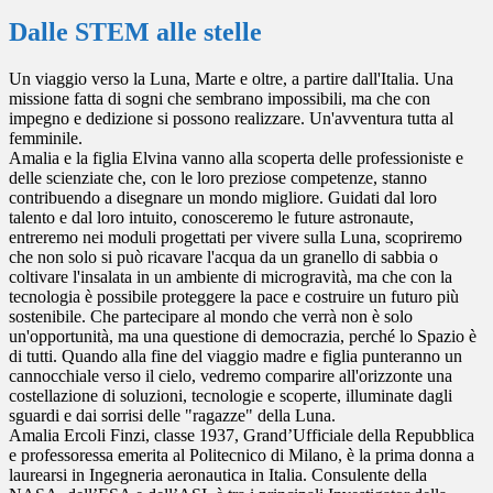
Dalle STEM alle stelle
Un viaggio verso la Luna, Marte e oltre, a partire dall'Italia. Una
missione fatta di sogni che sembrano impossibili, ma che con
impegno e dedizione si possono realizzare. Un'avventura tutta al
femminile.
Amalia e la figlia Elvina vanno alla scoperta delle professioniste e
delle scienziate che, con le loro preziose competenze, stanno
contribuendo a disegnare un mondo migliore. Guidati dal loro
talento e dal loro intuito, conosceremo le future astronaute,
entreremo nei moduli progettati per vivere sulla Luna, scopriremo
che non solo si può ricavare l'acqua da un granello di sabbia o
coltivare l'insalata in un ambiente di microgravità, ma che con la
tecnologia è possibile proteggere la pace e costruire un futuro più
sostenibile. Che partecipare al mondo che verrà non è solo
un'opportunità, ma una questione di democrazia, perché lo Spazio è
di tutti. Quando alla fine del viaggio madre e figlia punteranno un
cannocchiale verso il cielo, vedremo comparire all'orizzonte una
costellazione di soluzioni, tecnologie e scoperte, illuminate dagli
sguardi e dai sorrisi delle "ragazze" della Luna.
Amalia Ercoli Finzi, classe 1937, Grand’Ufficiale della Repubblica
e professoressa emerita al Politecnico di Milano, è la prima donna a
laurearsi in Ingegneria aeronautica in Italia. Consulente della