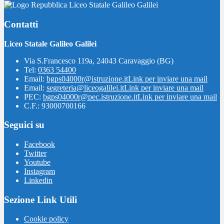
Liceo Statale Galileo Galilei
Contatti
Liceo Statale Galileo Galilei
Via S.Francesco 119a, 24043 Caravaggio (BG)
Tel:
0363 54400
Email:
bgps04000r@istruzione.it
Link per inviare una mail
Email:
segreteria@liceogalilei.it
Link per inviare una mail
PEC:
bgps04000r@pec.istruzione.it
Link per inviare una mail
C.F.: 93000700166
Seguici su
Facebook
Twitter
Youtube
Instagram
Linkedin
Sezione Link Utili
Cookie policy