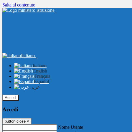
Salta al contenuto
Italiano
Italiano
English
Français
Español
عربى
Accedi
Accedi
button close
×
Nome Utente