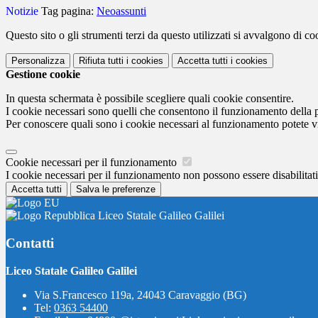
Notizie
Tag pagina:
Neoassunti
Questo sito o gli strumenti terzi da questo utilizzati si avvalgono di coo
Personalizza
Rifiuta tutti
i cookies
Accetta tutti
i cookies
Gestione cookie
In questa schermata è possibile scegliere quali cookie consentire.
I cookie necessari sono quelli che consentono il funzionamento della pi
Per conoscere quali sono i cookie necessari al funzionamento potete v
Cookie necessari per il funzionamento
I cookie necessari per il funzionamento non possono essere disabilitati.
Accetta tutti
Salva le preferenze
Liceo Statale Galileo Galilei
Contatti
Liceo Statale Galileo Galilei
Via S.Francesco 119a, 24043 Caravaggio (BG)
Tel:
0363 54400