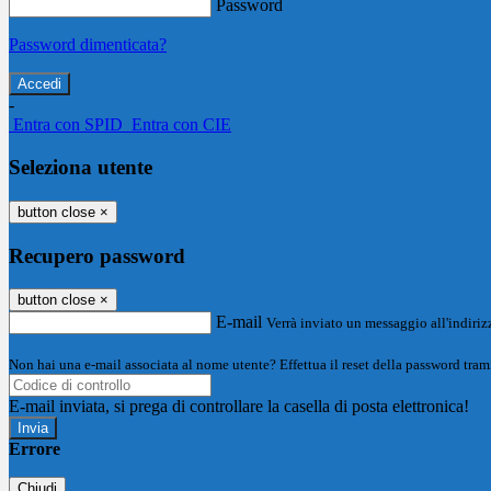
Password
Password dimenticata?
-
Entra con SPID
Entra con CIE
Seleziona utente
button close
×
Recupero password
button close
×
E-mail
Verrà inviato un messaggio all'indirizz
Non hai una e-mail associata al nome utente? Effettua il reset della password tram
E-mail inviata, si prega di controllare la casella di posta elettronica!
Errore
Chiudi