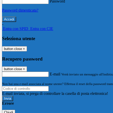
Password
Password dimenticata?
-
Entra con SPID
Entra con CIE
Seleziona utente
button close
×
Recupero password
button close
×
E-mail
Verrà inviato un messaggio all'indirizz
Non hai una e-mail associata al nome utente? Effettua il reset della password tram
E-mail inviata, si prega di controllare la casella di posta elettronica!
Errore
Chiudi