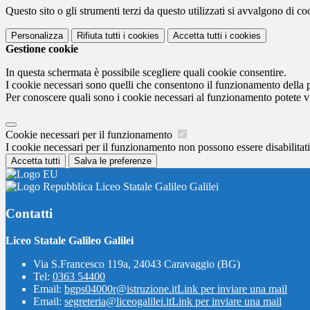
Questo sito o gli strumenti terzi da questo utilizzati si avvalgono di coo
Personalizza
Rifiuta tutti
i cookies
Accetta tutti
i cookies
Gestione cookie
In questa schermata è possibile scegliere quali cookie consentire.
I cookie necessari sono quelli che consentono il funzionamento della pi
Per conoscere quali sono i cookie necessari al funzionamento potete v
Cookie necessari per il funzionamento
I cookie necessari per il funzionamento non possono essere disabilitati.
Accetta tutti
Salva le preferenze
Liceo Statale Galileo Galilei
Contatti
Liceo Statale Galileo Galilei
Via S.Francesco 119a, 24043 Caravaggio (BG)
Tel:
0363 54400
Email:
bgps04000r@istruzione.it
Link per inviare una mail
Email:
segreteria@liceogalilei.it
Link per inviare una mail