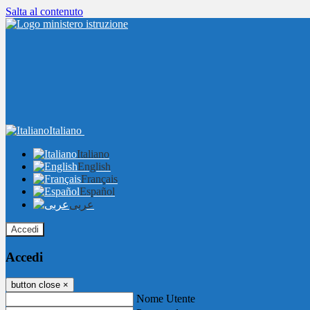
Salta al contenuto
Italiano
Italiano
English
Français
Español
عربى
Accedi
Accedi
button close
×
Nome Utente