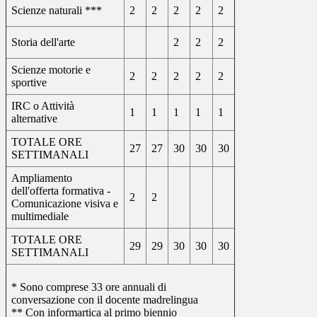
Scienze naturali ***
2
2
2
2
2
Storia dell'arte
2
2
2
Scienze motorie e
2
2
2
2
2
sportive
IRC o Attività
1
1
1
1
1
alternative
TOTALE ORE
27
27
30
30
30
SETTIMANALI
Ampliamento
dell'offerta formativa -
2
2
Comunicazione visiva e
multimediale
TOTALE ORE
29
29
30
30
30
SETTIMANALI
* Sono comprese 33 ore annuali di
conversazione con il docente madrelingua
** Con informartica al primo biennio