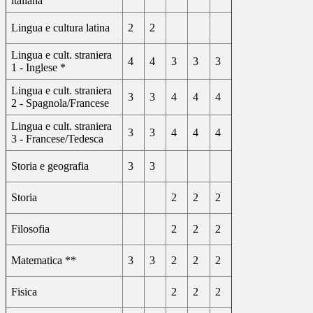
italiana
Lingua e cultura latina
2
2
Lingua e cult. straniera
4
4
3
3
3
1 - Inglese *
Lingua e cult. straniera
3
3
4
4
4
2 - Spagnola/Francese
Lingua e cult. straniera
3
3
4
4
4
3 - Francese/Tedesca
Storia e geografia
3
3
Storia
2
2
2
Filosofia
2
2
2
Matematica **
3
3
2
2
2
Fisica
2
2
2