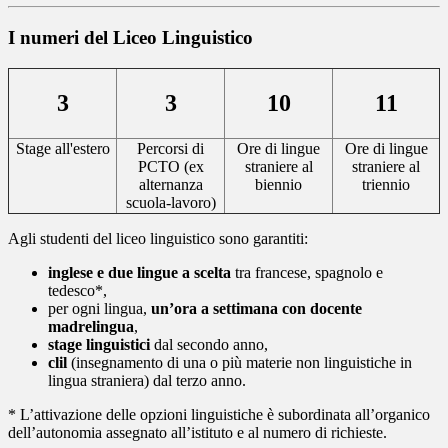
I numeri del Liceo Linguistico
3
3
10
11
Stage all'estero
Percorsi di
Ore di lingue
Ore di lingue
PCTO (ex
straniere al
straniere al
alternanza
biennio
triennio
scuola-lavoro)
Agli studenti del liceo linguistico sono garantiti:
inglese e due lingue a scelta
tra francese, spagnolo e
tedesco*,
per ogni lingua,
un’ora a settimana con docente
madrelingua
,
stage linguistici
dal secondo anno,
clil
(insegnamento di una o più materie non linguistiche in
lingua straniera) dal terzo anno.
* L’attivazione delle opzioni linguistiche è subordinata all’organico
dell’autonomia assegnato all’istituto e al numero di richieste.