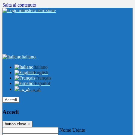
Salta al contenuto
Italiano
Italiano
English
Français
Español
عربى
Accedi
Accedi
button close
×
Nome Utente