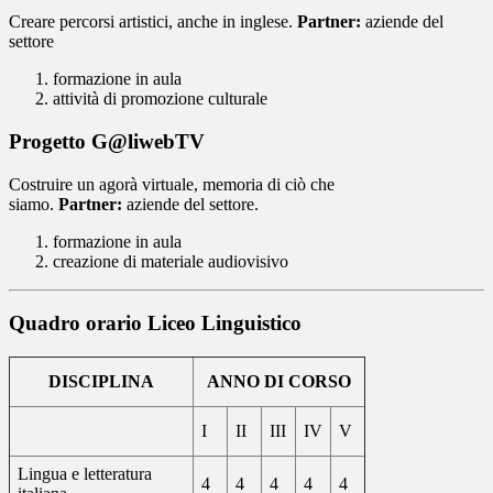
Creare percorsi artistici, anche in inglese.
Partner:
aziende del
settore
formazione in aula
attività di promozione culturale
Progetto G@liwebTV
Costruire un agorà virtuale, memoria di ciò che
siamo.
Partner:
aziende del settore.
formazione in aula
creazione di materiale audiovisivo
Quadro orario Liceo Linguistico
DISCIPLINA
ANNO DI CORSO
I
II
III
IV
V
Lingua e letteratura
4
4
4
4
4