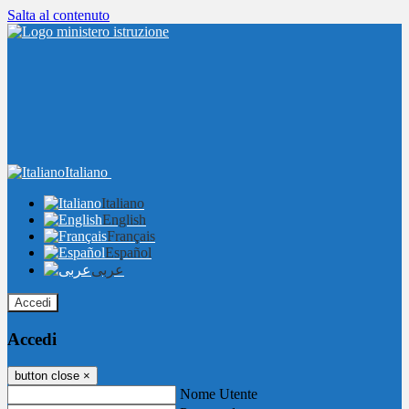
Salta al contenuto
Italiano
Italiano
English
Français
Español
عربى
Accedi
Accedi
button close
×
Nome Utente