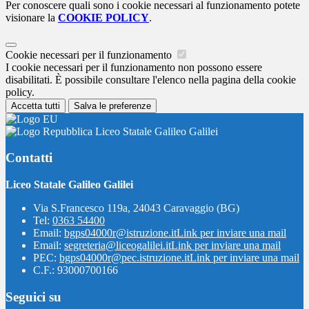
Per conoscere quali sono i cookie necessari al funzionamento potete
visionare la
COOKIE POLICY
.
Cookie necessari per il funzionamento
I cookie necessari per il funzionamento non possono essere
disabilitati. È possibile consultare l'elenco nella pagina della cookie
policy.
Accetta tutti
Salva le preferenze
Liceo Statale Galileo Galilei
Contatti
Liceo Statale Galileo Galilei
Via S.Francesco 119a, 24043 Caravaggio (BG)
Tel:
0363 54400
Email:
bgps04000r@istruzione.it
Link per inviare una mail
Email:
segreteria@liceogalilei.it
Link per inviare una mail
PEC:
bgps04000r@pec.istruzione.it
Link per inviare una mail
C.F.: 93000700166
Seguici su