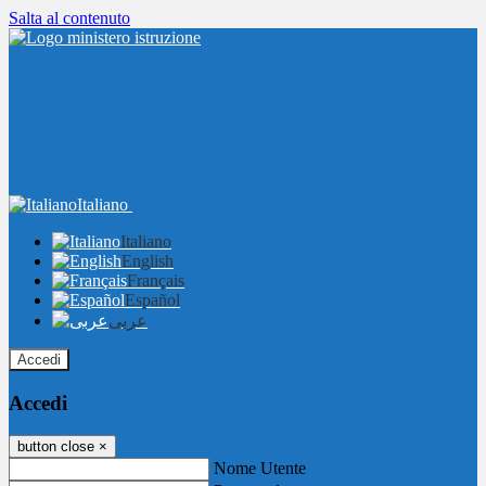
Salta al contenuto
Italiano
Italiano
English
Français
Español
عربى
Accedi
Accedi
button close
×
Nome Utente