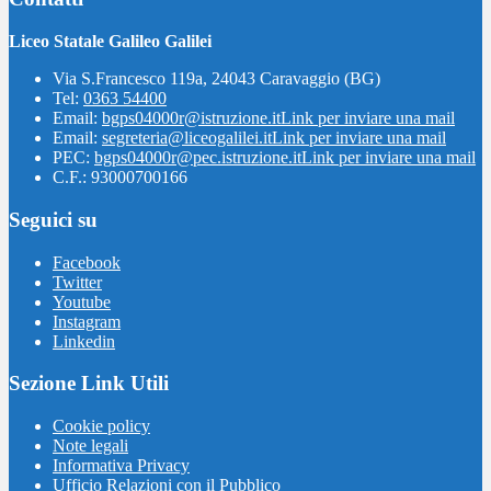
Liceo Statale Galileo Galilei
Via S.Francesco 119a, 24043 Caravaggio (BG)
Tel:
0363 54400
Email:
bgps04000r@istruzione.it
Link per inviare una mail
Email:
segreteria@liceogalilei.it
Link per inviare una mail
PEC:
bgps04000r@pec.istruzione.it
Link per inviare una mail
C.F.: 93000700166
Seguici su
Facebook
Twitter
Youtube
Instagram
Linkedin
Sezione Link Utili
Cookie policy
Note legali
Informativa Privacy
Ufficio Relazioni con il Pubblico