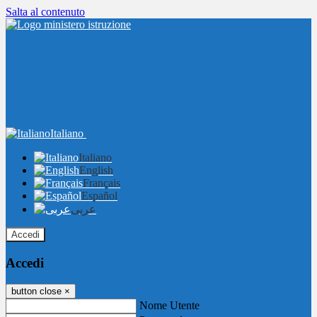
Salta al contenuto
Italiano
Italiano
English
Français
Español
عربى
Accedi
Accedi
button close
×
Nome Utente