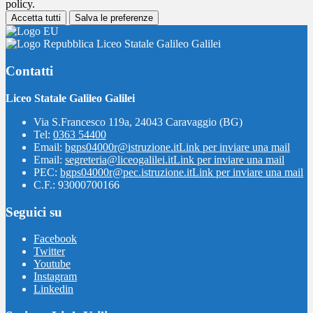
policy.
Accetta tutti
Salva le preferenze
Liceo Statale Galileo Galilei
Contatti
Liceo Statale Galileo Galilei
Via S.Francesco 119a, 24043 Caravaggio (BG)
Tel:
0363 54400
Email:
bgps04000r@istruzione.it
Link per inviare una mail
Email:
segreteria@liceogalilei.it
Link per inviare una mail
PEC:
bgps04000r@pec.istruzione.it
Link per inviare una mail
C.F.: 93000700166
Seguici su
Facebook
Twitter
Youtube
Instagram
Linkedin