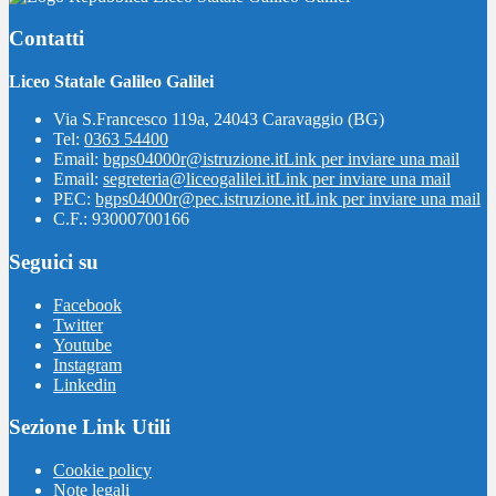
Contatti
Liceo Statale Galileo Galilei
Via S.Francesco 119a, 24043 Caravaggio (BG)
Tel:
0363 54400
Email:
bgps04000r@istruzione.it
Link per inviare una mail
Email:
segreteria@liceogalilei.it
Link per inviare una mail
PEC:
bgps04000r@pec.istruzione.it
Link per inviare una mail
C.F.: 93000700166
Seguici su
Facebook
Twitter
Youtube
Instagram
Linkedin
Sezione Link Utili
Cookie policy
Note legali