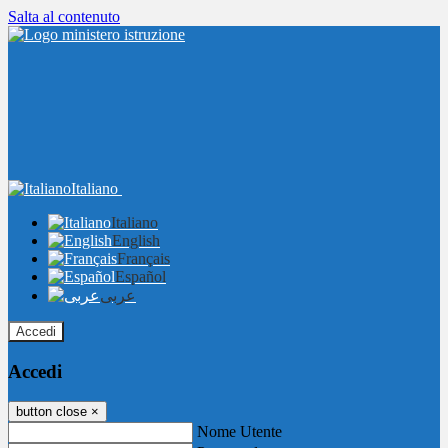
Salta al contenuto
Italiano
Italiano
English
Français
Español
عربى
Accedi
Accedi
button close
×
Nome Utente