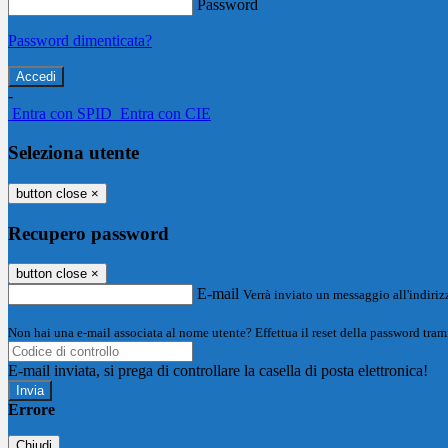
Password
Password dimenticata?
-
Entra con SPID
Entra con CIE
Seleziona utente
button close
×
Recupero password
button close
×
E-mail
Verrà inviato un messaggio all'indirizz
Non hai una e-mail associata al nome utente? Effettua il reset della password tram
E-mail inviata, si prega di controllare la casella di posta elettronica!
Errore
Chiudi