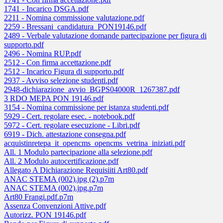
1741 - Incarico DSGA.pdf
2211 - Nomina commissione valutazione.pdf
2259 - Bressani_candidatura_PON19146.pdf
2489 - Verbale valutazione domande partecipazione per figura di
supporto.pdf
2496 - Nomina RUP.pdf
2512 - Con firma accettazione.pdf
2512 - Incarico Figura di supporto.pdf
2937 - Avviso selezione studenti.pdf
2948-dichiarazione_avvio_BGPS04000R_1267387.pdf
3 RDO MEPA PON 19146.pdf
3154 - Nomina commissione per istanza studenti.pdf
5929 - Cert. regolare esec. - notebook.pdf
5972 - Cert. regolare esecuzione - Libri.pdf
6919 - Dich. attestazione consegna.pdf
acquistinretepa_it_opencms_opencms_vetrina_iniziati.pdf
All. 1 Modulo partecipazione alla selezione.pdf
All. 2 Modulo autocertificazione.pdf
Allegato A Dichiarazione Requisiiti Art80.pdf
ANAC STEMA (002).jpg (2).p7m
ANAC STEMA (002).jpg.p7m
Art80 Frangi.pdf.p7m
Assenza Convenzioni Attive.pdf
Autorizz. PON 19146.pdf