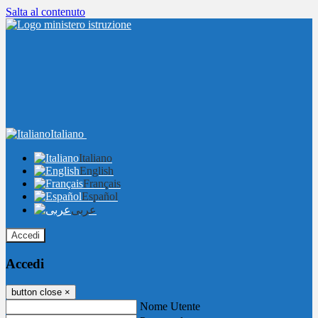
Salta al contenuto
Italiano
Italiano
English
Français
Español
عربى
Accedi
Accedi
button close
×
Nome Utente