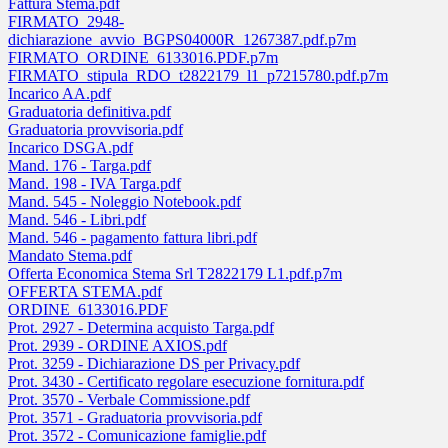
Fattura Stema.pdf
FIRMATO_2948-
dichiarazione_avvio_BGPS04000R_1267387.pdf.p7m
FIRMATO_ORDINE_6133016.PDF.p7m
FIRMATO_stipula_RDO_t2822179_l1_p7215780.pdf.p7m
Incarico AA.pdf
Graduatoria definitiva.pdf
Graduatoria provvisoria.pdf
Incarico DSGA.pdf
Mand. 176 - Targa.pdf
Mand. 198 - IVA Targa.pdf
Mand. 545 - Noleggio Notebook.pdf
Mand. 546 - Libri.pdf
Mand. 546 - pagamento fattura libri.pdf
Mandato Stema.pdf
Offerta Economica Stema Srl T2822179 L1.pdf.p7m
OFFERTA STEMA.pdf
ORDINE_6133016.PDF
Prot. 2927 - Determina acquisto Targa.pdf
Prot. 2939 - ORDINE AXIOS.pdf
Prot. 3259 - Dichiarazione DS per Privacy.pdf
Prot. 3430 - Certificato regolare esecuzione fornitura.pdf
Prot. 3570 - Verbale Commissione.pdf
Prot. 3571 - Graduatoria provvisoria.pdf
Prot. 3572 - Comunicazione famiglie.pdf