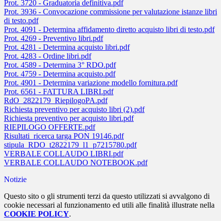
Prot. 3720 - Graduatoria definitiva.pdf
Prot. 3936 - Convocazione commissione per valutazione istanze libri
di testo.pdf
Prot. 4091 - Determina affidamento diretto acquisto libri di testo.pdf
Prot. 4269 - Preventivo libri.pdf
Prot. 4281 - Determina acquisto libri.pdf
Prot. 4283 - Ordine libri.pdf
Prot. 4589 - Determina 3° RDO.pdf
Prot. 4759 - Determina acquisto.pdf
Prot. 4901 - Determina variazione modello fornitura.pdf
Prot. 6561 - FATTURA LIBRI.pdf
RdO_2822179_RiepilogoPA.pdf
Richiesta preventivo per acquisto libri (2).pdf
Richiesta preventivo per acquisto libri.pdf
RIEPILOGO OFFERTE.pdf
Risultati_ricerca targa PON 19146.pdf
stipula_RDO_t2822179_l1_p7215780.pdf
VERBALE COLLAUDO LIBRI.pdf
VERBALE COLLAUDO NOTEBOOK.pdf
Notizie
Questo sito o gli strumenti terzi da questo utilizzati si avvalgono di
cookie necessari al funzionamento ed utili alle finalità illustrate nella
COOKIE POLICY
.