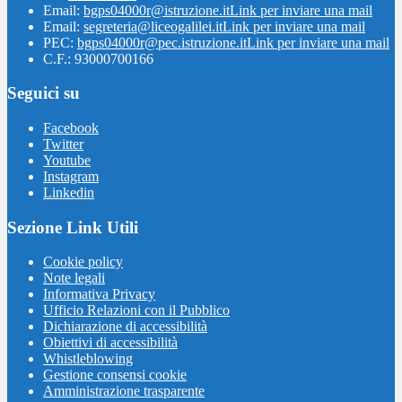
Email:
bgps04000r@istruzione.it
Link per inviare una mail
Email:
segreteria@liceogalilei.it
Link per inviare una mail
PEC:
bgps04000r@pec.istruzione.it
Link per inviare una mail
C.F.: 93000700166
Seguici su
Facebook
Twitter
Youtube
Instagram
Linkedin
Sezione Link Utili
Cookie policy
Note legali
Informativa Privacy
Ufficio Relazioni con il Pubblico
Dichiarazione di accessibilità
Obiettivi di accessibilità
Whistleblowing
Gestione consensi cookie
Amministrazione trasparente