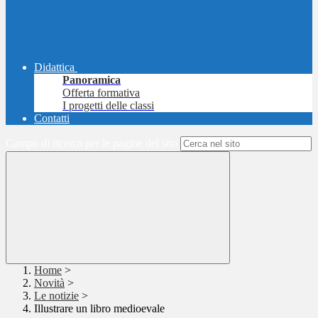
Didattica
Panoramica
Offerta formativa
I progetti delle classi
Contatti
Campo di ricerca per le pagine del sito
Home
>
Novità
>
Le notizie
>
Illustrare un libro medioevale