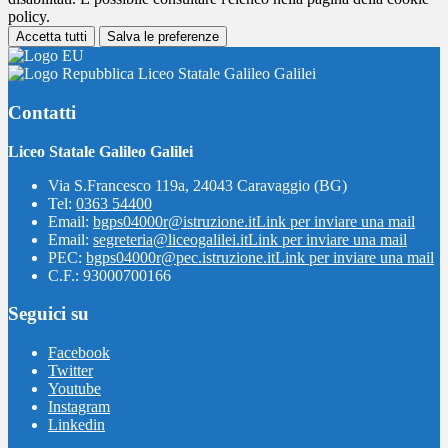
policy.
Accetta tutti
Salva le preferenze
Liceo Statale Galileo Galilei
Contatti
Liceo Statale Galileo Galilei
Via S.Francesco 119a, 24043 Caravaggio (BG)
Tel:
0363 54400
Email:
bgps04000r@istruzione.it
Link per inviare una mail
Email:
segreteria@liceogalilei.it
Link per inviare una mail
PEC:
bgps04000r@pec.istruzione.it
Link per inviare una mail
C.F.: 93000700166
Seguici su
Facebook
Twitter
Youtube
Instagram
Linkedin