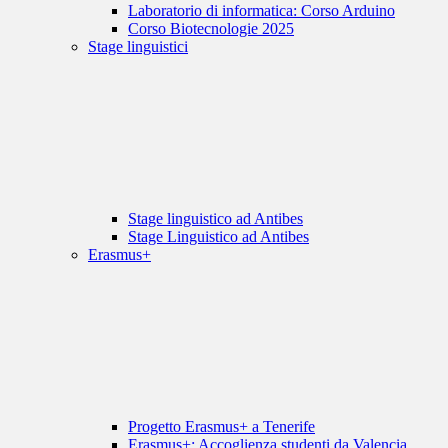
Laboratorio di informatica: Corso Arduino
Corso Biotecnologie 2025
Stage linguistici
Stage linguistico ad Antibes
Stage Linguistico ad Antibes
Erasmus+
Progetto Erasmus+ a Tenerife
Erasmus+: Accoglienza studenti da Valencia