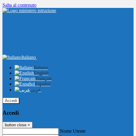
Salta al contenuto
Italiano
Italiano
English
Français
Español
عربى
Accedi
Accedi
button close
×
Nome Utente