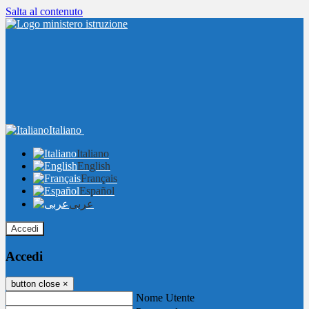
Salta al contenuto
Italiano
Italiano
English
Français
Español
عربى
Accedi
Accedi
button close
×
Nome Utente