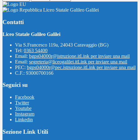
Liceo Statale Galileo Galilei
Contatti
Liceo Statale Galileo Galilei
Via S.Francesco 119a, 24043 Caravaggio (BG)
Tel:
0363 54400
Email:
bgps04000r@istruzione.it
Link per inviare una mail
Email:
segreteria@liceogalilei.it
Link per inviare una mail
PEC:
bgps04000r@pec.istruzione.it
Link per inviare una mail
C.F.: 93000700166
Seguici su
Facebook
Twitter
Youtube
Instagram
Linkedin
Sezione Link Utili