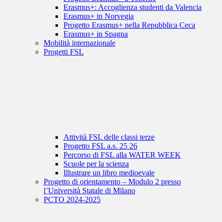
Erasmus+: Accoglienza studenti da Valencia
Erasmus+ in Norvegia
Progetto Erasmus+ nella Repubblica Ceca
Erasmus+ in Spagna
Mobilità internazionale
Progetti FSL
Attività FSL delle classi terze
Progetto FSL a.s. 25 26
Percorso di FSL alla WATER WEEK
Scuole per la scienza
Illustrare un libro medioevale
Progetto di orientamento – Modulo 2 presso
l’Università Statale di Milano
PCTO 2024-2025