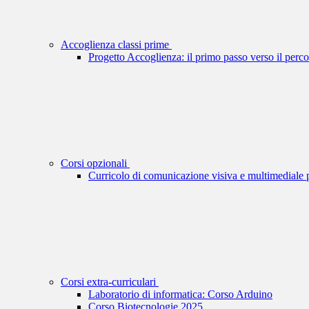
Accoglienza classi prime
Progetto Accoglienza: il primo passo verso il perco
Corsi opzionali
Curricolo di comunicazione visiva e multimediale pe
Corsi extra-curriculari
Laboratorio di informatica: Corso Arduino
Corso Biotecnologie 2025