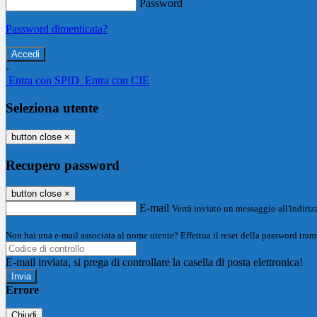
Password
Password dimenticata?
-
Entra con SPID
Entra con CIE
Seleziona utente
button close
×
Recupero password
button close
×
E-mail
Verrà inviato un messaggio all'indirizz
Non hai una e-mail associata al nome utente? Effettua il reset della password tram
E-mail inviata, si prega di controllare la casella di posta elettronica!
Errore
Chiudi