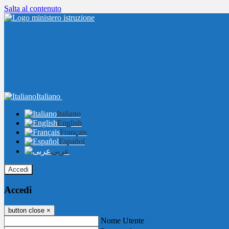
Salta al contenuto
Italiano
Italiano
English
Français
Español
عربى
Accedi
Accedi
button close
×
Nome Utente