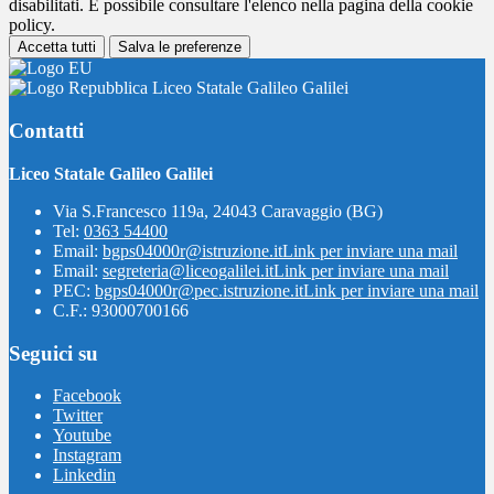
disabilitati. È possibile consultare l'elenco nella pagina della cookie
policy.
Accetta tutti
Salva le preferenze
Liceo Statale Galileo Galilei
Contatti
Liceo Statale Galileo Galilei
Via S.Francesco 119a, 24043 Caravaggio (BG)
Tel:
0363 54400
Email:
bgps04000r@istruzione.it
Link per inviare una mail
Email:
segreteria@liceogalilei.it
Link per inviare una mail
PEC:
bgps04000r@pec.istruzione.it
Link per inviare una mail
C.F.: 93000700166
Seguici su
Facebook
Twitter
Youtube
Instagram
Linkedin