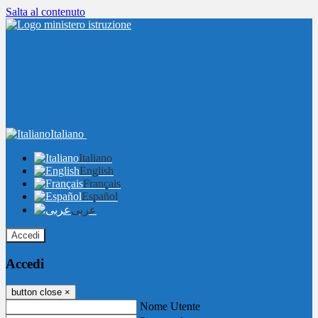
Salta al contenuto
Italiano
Italiano
English
Français
Español
عربى
Accedi
Accedi
button close
×
Nome Utente