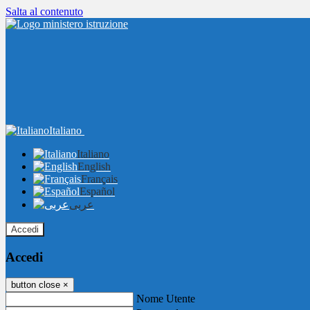
Salta al contenuto
Italiano
Italiano
English
Français
Español
عربى
Accedi
Accedi
button close
×
Nome Utente