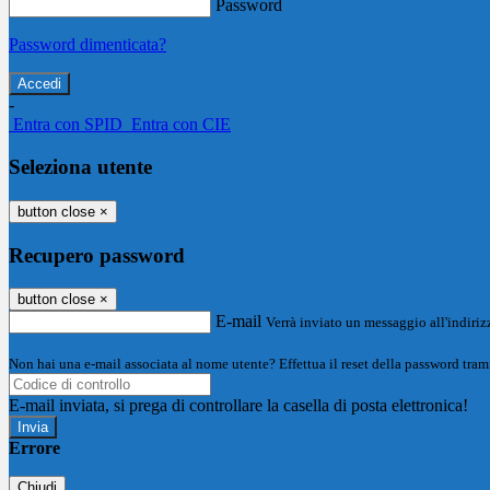
Password
Password dimenticata?
-
Entra con SPID
Entra con CIE
Seleziona utente
button close
×
Recupero password
button close
×
E-mail
Verrà inviato un messaggio all'indirizz
Non hai una e-mail associata al nome utente? Effettua il reset della password tram
E-mail inviata, si prega di controllare la casella di posta elettronica!
Errore
Chiudi