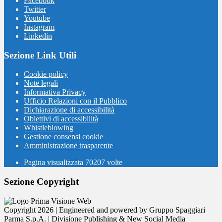
Facebook
Twitter
Youtube
Instagram
Linkedin
Sezione Link Utili
Cookie policy
Note legali
Informativa Privacy
Ufficio Relazioni con il Pubblico
Dichiarazione di accessibilità
Obiettivi di accessibilità
Whistleblowing
Gestione consensi cookie
Amministrazione trasparente
Pagina visualizzata
70207
volte
Sezione Copyright
Copyright 2026 | Engineered and powered by Gruppo Spaggiari
Parma S.p.A. | Divisione Publishing & New Social Media