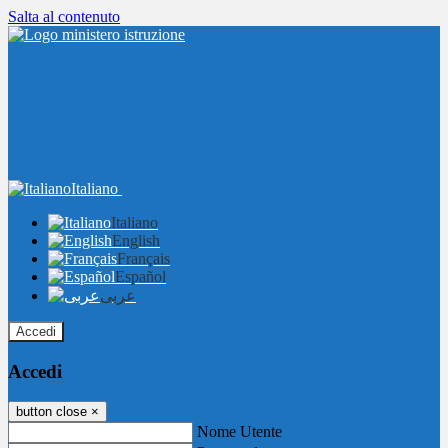
Salta al contenuto
Italiano
Italiano
English
Français
Español
عربى
Accedi
Accedi
button close
×
Nome Utente