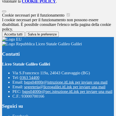
visionare la
COOKIE POLICY
.
Cookie necessari per il funzionamento
I cookie necessari per il funzionamento non possono essere
disabilitati. È possibile consultare l'elenco nella pagina della cookie
policy.
Accetta tutti
Salva le preferenze
Liceo Statale Galileo Galilei
Contatti
Liceo Statale Galileo Galilei
Via S.Francesco 119a, 24043 Caravaggio (BG)
Tel:
0363 54400
Email:
bgps04000r@istruzione.it
Link per inviare una mail
Email:
segreteria@liceogalilei.it
Link per inviare una mail
PEC:
bgps04000r@pec.istruzione.it
Link per inviare una mail
C.F.: 93000700166
Seguici su