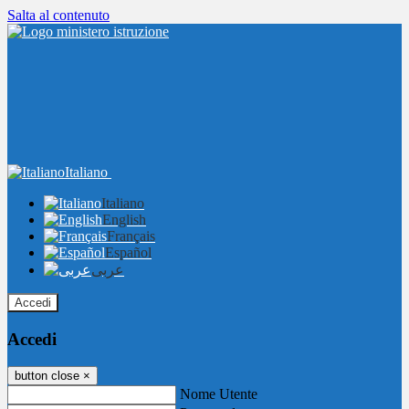
Salta al contenuto
Italiano
Italiano
English
Français
Español
عربى
Accedi
Accedi
button close
×
Nome Utente