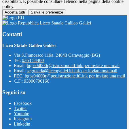
disabilitati. È possibile consultare l'elenco nella pagina della cookie
policy.
Accetta tutti
Salva le preferenze
Liceo Statale Galileo Galilei
Contatti
Liceo Statale Galileo Galilei
Via S.Francesco 119a, 24043 Caravaggio (BG)
Tel:
0363 54400
Email:
bgps04000r@istruzione.it
Link per inviare una mail
Email:
segreteria@liceogalilei.it
Link per inviare una mail
PEC:
bgps04000r@pec.istruzione.it
Link per inviare una mail
C.F.: 93000700166
Seguici su
Facebook
Twitter
Youtube
Instagram
Linkedin