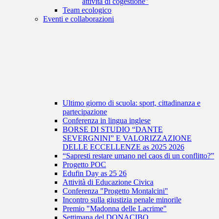
attività di cogestione"
Team ecologico
Eventi e collaborazioni
Ultimo giorno di scuola: sport, cittadinanza e
partecipazione
Conferenza in lingua inglese
BORSE DI STUDIO “DANTE
SEVERGNINI” E VALORIZZAZIONE
DELLE ECCELLENZE as 2025 2026
“Sapresti restare umano nel caos di un conflitto?”
Progetto POC
Edufin Day as 25 26
Attività di Educazione Civica
Conferenza "Progetto Montalcini"
Incontro sulla giustizia penale minorile
Premio "Madonna delle Lacrime"
Settimana del DONACIBO