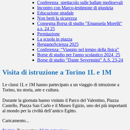
Conferenza_spettacolo sulle ballate medioevali
Incontro con Marco-testimone di giustizia
Educazione stradale
Non berti la sicurezza
Consegna Borsa di studio "Emanuela Morelli"
a.s. 24 25
Premiazione
La scuola in piazza
BergamoScienza 2025
Conferenza: “Viaggio nel tempo della fisica”
Borse di studio per l'anno scolastico 2024_25
Borse di studio “Dante Severgnini” A.S. 23-24
Visita di istruzione a Torino 1L e 1M
Le classi 1L e 1M hanno partecipato a un viaggio di istruzione a
Torino, tra storia, arte e cultura.
Durante la giornata hanno visitato il Parco del Valentino, Piazza
Castello, Piazza San Carlo e il Museo Egizio, uno dei più importanti
al mondo per la civiltà dell’antico Egitto.
Caricamento...