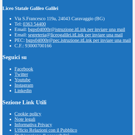
Liceo Statale Galileo Galilei
Via S.Francesco 119a, 24043 Caravaggio (BG)
Tel:
0363 54400
Email:
bgps04000r@istruzione.it
Link per inviare una mail
Email:
segreteria@liceogalilei.it
Link per inviare una mail
PEC:
bgps04000r@pec.istruzione.it
Link per inviare una mail
C.F.: 93000700166
Seguici su
Facebook
Twitter
Youtube
Instagram
Linkedin
Sezione Link Utili
Cookie policy
Note legali
Informativa Privacy
Ufficio Relazioni con il Pubblico