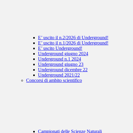
E’ uscito il n.2/2026 di Underground!
E’ uscito il n.1/2026 di Underground!
E’ uscito Underground!
Underground giugno 2024
Underground n.1 2024
Underground giugno 23
Underground dicembre 22
Underground 2021/22
Concorsi di ambito scientifico
Campionati delle Scienze Naturali