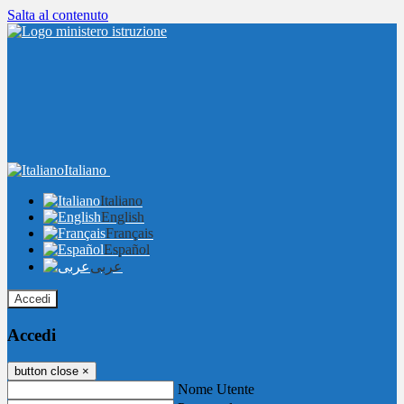
Salta al contenuto
Italiano
Italiano
English
Français
Español
عربى
Accedi
Accedi
button close
×
Nome Utente