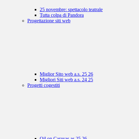
25 novembre: spettacolo teatrale
Tutta colpa di Pandora
Progettazione siti web
Miglior Sito web a.s. 25 26
Migliori Siti web a.s. 24 25
Progetti cogestiti
Oil on Caravas as 25 26