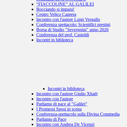
“FIACCOLINE” AL GALILEI
Bocciando si impara!
Centro Velico Caprera
Incontro con l'autore Luigi Vergallo
Conferenza spettacolo: Scientifici prestigi
Borsa di Studio "Severgnini" anno 2026
Conferenza del prof. Castoldi
Incontri in biblioteca
Incontri in biblioteca
Incontro con l'autore Giulio Xhaët
Incontro con l'autore
Parliamo di pace al "Galilei"
I Promessi Sposi in scena
Conferenza-spettacolo sulla Divina Commedia
Parliamo di Pace
Incontro con Andrea De Vicenzi