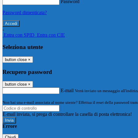
Password
Password dimenticata?
-
Entra con SPID
Entra con CIE
Seleziona utente
button close
×
Recupero password
button close
×
E-mail
Verrà inviato un messaggio all'indirizz
Non hai una e-mail associata al nome utente? Effettua il reset della password tram
E-mail inviata, si prega di controllare la casella di posta elettronica!
Errore
Chiudi