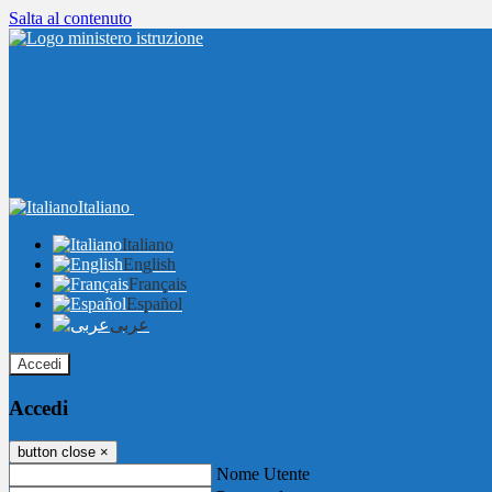
Salta al contenuto
Italiano
Italiano
English
Français
Español
عربى
Accedi
Accedi
button close
×
Nome Utente