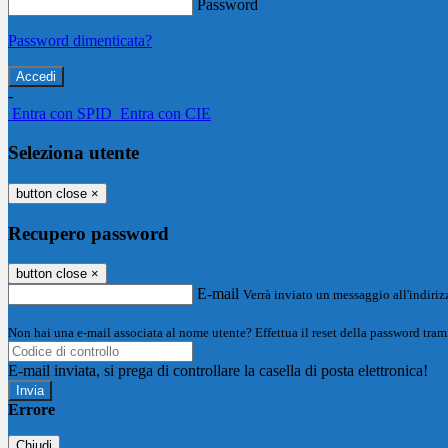
Password
Password dimenticata?
-
Entra con SPID
Entra con CIE
Seleziona utente
button close
×
Recupero password
button close
×
E-mail
Verrà inviato un messaggio all'indirizz
Non hai una e-mail associata al nome utente? Effettua il reset della password tram
E-mail inviata, si prega di controllare la casella di posta elettronica!
Errore
Chiudi