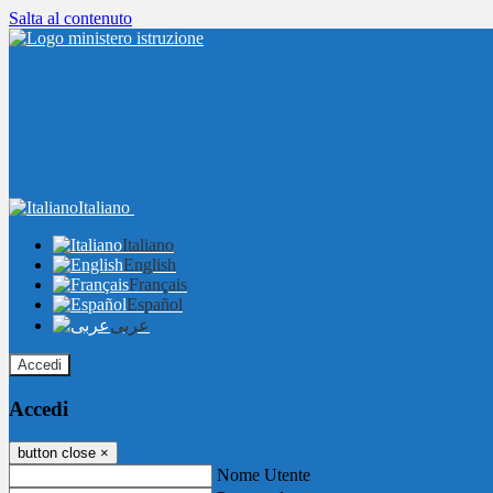
Salta al contenuto
Italiano
Italiano
English
Français
Español
عربى
Accedi
Accedi
button close
×
Nome Utente