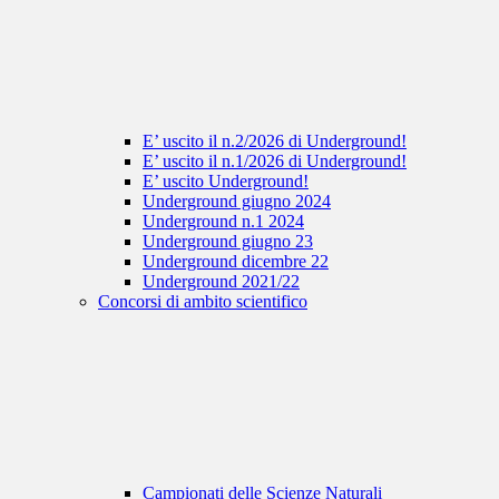
E’ uscito il n.2/2026 di Underground!
E’ uscito il n.1/2026 di Underground!
E’ uscito Underground!
Underground giugno 2024
Underground n.1 2024
Underground giugno 23
Underground dicembre 22
Underground 2021/22
Concorsi di ambito scientifico
Campionati delle Scienze Naturali