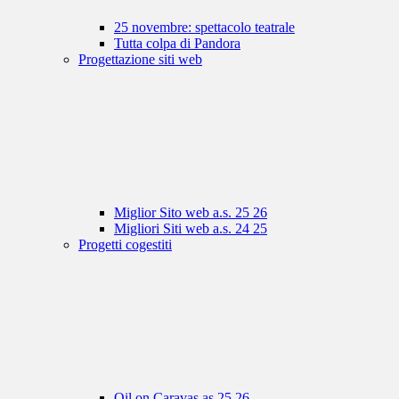
25 novembre: spettacolo teatrale
Tutta colpa di Pandora
Progettazione siti web
Miglior Sito web a.s. 25 26
Migliori Siti web a.s. 24 25
Progetti cogestiti
Oil on Caravas as 25 26