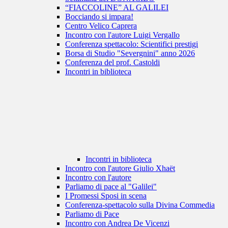
“FIACCOLINE” AL GALILEI
Bocciando si impara!
Centro Velico Caprera
Incontro con l'autore Luigi Vergallo
Conferenza spettacolo: Scientifici prestigi
Borsa di Studio "Severgnini" anno 2026
Conferenza del prof. Castoldi
Incontri in biblioteca
Incontri in biblioteca
Incontro con l'autore Giulio Xhaët
Incontro con l'autore
Parliamo di pace al "Galilei"
I Promessi Sposi in scena
Conferenza-spettacolo sulla Divina Commedia
Parliamo di Pace
Incontro con Andrea De Vicenzi