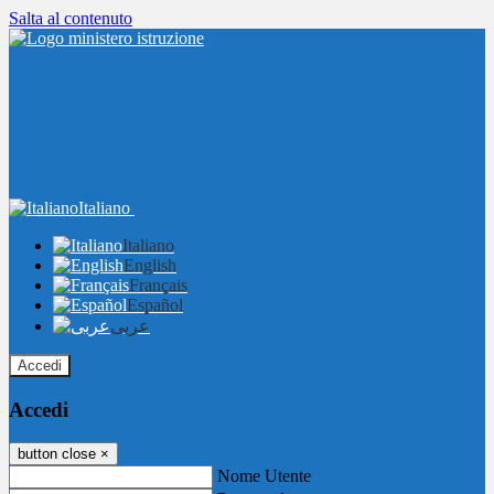
Salta al contenuto
Italiano
Italiano
English
Français
Español
عربى
Accedi
Accedi
button close
×
Nome Utente