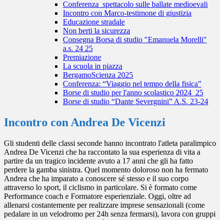
Conferenza_spettacolo sulle ballate medioevali
Incontro con Marco-testimone di giustizia
Educazione stradale
Non berti la sicurezza
Consegna Borsa di studio "Emanuela Morelli"
a.s. 24 25
Premiazione
La scuola in piazza
BergamoScienza 2025
Conferenza: “Viaggio nel tempo della fisica”
Borse di studio per l'anno scolastico 2024_25
Borse di studio “Dante Severgnini” A.S. 23-24
Incontro con Andrea De Vicenzi
Gli studenti delle classi seconde hanno incontrato l'atleta paralimpico
Andrea De Vicenzi che ha raccontato la sua esperienza di vita a
partire da un tragico incidente avuto a 17 anni che gli ha fatto
perdere la gamba sinistra. Quel momento doloroso non ha fermato
Andrea che ha imparato a conoscere sé stesso e il suo corpo
attraverso lo sport, il ciclismo in particolare. Si è formato come
Performance coach e Formatore esperienziale. Oggi, oltre ad
allenarsi costantemente per realizzare imprese sensazionali (come
pedalare in un velodromo per 24h senza fermarsi), lavora con gruppi