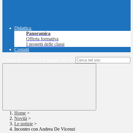
Didattica
Panoramica
Offerta formativa
I progetti delle classi
Contatti
Campo di ricerca per le pagine del sito
Home
>
Novità
>
Le notizie
>
Incontro con Andrea De Vicenzi