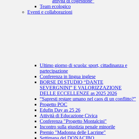
attività di cogestione"
Team ecologico
Eventi e collaborazioni
Ultimo giorno di scuola: sport, cittadinanza e
partecipazione
Conferenza in lingua inglese
BORSE DI STUDIO “DANTE
SEVERGNINI” E VALORIZZAZIONE
DELLE ECCELLENZE as 2025 2026
“Sapresti restare umano nel caos di un conflitto?”
Progetto POC
Edufin Day as 25 26
Attività di Educazione Civica
Conferenza "Progetto Montalcini"
Incontro sulla giustizia penale minorile
Premio "Madonna delle Lacrime"
Settimana del DONACIBO