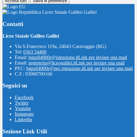
Accetta tutti
Salva le preferenze
Liceo Statale Galileo Galilei
Contatti
Liceo Statale Galileo Galilei
Via S.Francesco 119a, 24043 Caravaggio (BG)
Tel:
0363 54400
Email:
bgps04000r@istruzione.it
Link per inviare una mail
Email:
segreteria@liceogalilei.it
Link per inviare una mail
PEC:
bgps04000r@pec.istruzione.it
Link per inviare una mail
C.F.: 93000700166
Seguici su
Facebook
Twitter
Youtube
Instagram
Linkedin
Sezione Link Utili