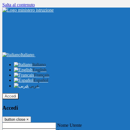
Salta al contenuto
Italiano
Italiano
English
Français
Español
عربى
Accedi
Accedi
button close
×
Nome Utente