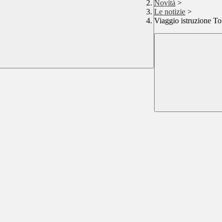
Novità
>
Le notizie
>
Viaggio istruzione T