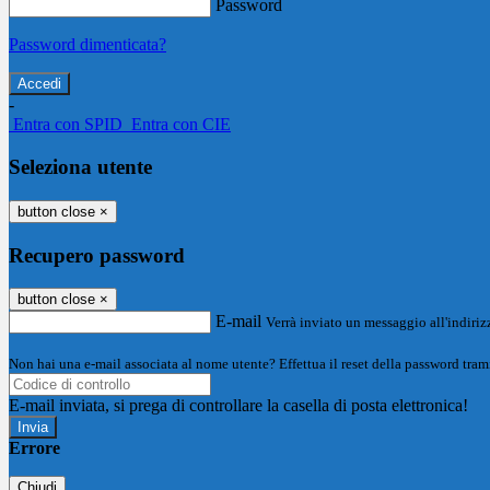
Password
Password dimenticata?
-
Entra con SPID
Entra con CIE
Seleziona utente
button close
×
Recupero password
button close
×
E-mail
Verrà inviato un messaggio all'indirizz
Non hai una e-mail associata al nome utente? Effettua il reset della password tram
E-mail inviata, si prega di controllare la casella di posta elettronica!
Errore
Chiudi