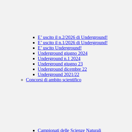
E’ uscito il n.2/2026 di Underground!
E’ uscito il n.1/2026 di Underground!
E’ uscito Underground!
Underground giugno 2024
Underground n.1 2024
Underground giugno 23
Underground dicembre 22
Underground 2021/22
Concorsi di ambito scientifico
Campionati delle Scienze Naturali