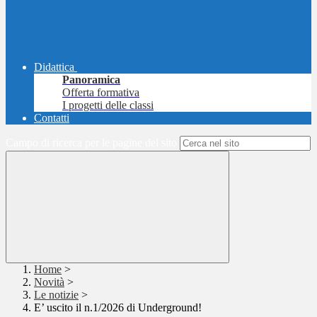
Didattica
Panoramica
Offerta formativa
I progetti delle classi
Contatti
Campo di ricerca per le pagine del sito
Home
>
Novità
>
Le notizie
>
E’ uscito il n.1/2026 di Underground!