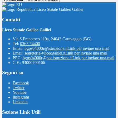
Liceo Statale Galileo Galilei
Contatti
Liceo Statale Galileo Galilei
Via S.Francesco 119a, 24043 Caravaggio (BG)
Tel:
0363 54400
Email:
bgps04000r@istruzione.it
Link per inviare una mail
Email:
segreteria@liceogalilei.it
Link per inviare una mail
PEC:
bgps04000r@pec.istruzione.it
Link per inviare una mail
C.F.: 93000700166
Seguici su
Facebook
Twitter
Youtube
Instagram
Linkedin
Sezione Link Utili