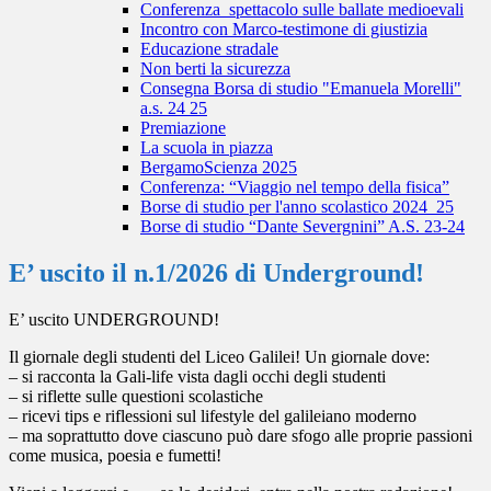
Conferenza_spettacolo sulle ballate medioevali
Incontro con Marco-testimone di giustizia
Educazione stradale
Non berti la sicurezza
Consegna Borsa di studio "Emanuela Morelli"
a.s. 24 25
Premiazione
La scuola in piazza
BergamoScienza 2025
Conferenza: “Viaggio nel tempo della fisica”
Borse di studio per l'anno scolastico 2024_25
Borse di studio “Dante Severgnini” A.S. 23-24
E’ uscito il n.1/2026 di Underground!
E’ uscito UNDERGROUND!
Il giornale degli studenti del Liceo Galilei! Un giornale dove:
– si racconta la Gali-life vista dagli occhi degli studenti
– si riflette sulle questioni scolastiche
– ricevi tips e riflessioni sul lifestyle del galileiano moderno
– ma soprattutto dove ciascuno può dare sfogo alle proprie passioni
come musica, poesia e fumetti!