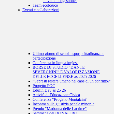
attività di cogestione"
Team ecologico
Eventi e collaborazioni
Ultimo giorno di scuola: sport, cittadinanza e
partecipazione
Conferenza in lingua inglese
BORSE DI STUDIO “DANTE
SEVERGNINI” E VALORIZZAZIONE
DELLE ECCELLENZE as 2025 2026
“Sapresti restare umano nel caos di un conflitto?”
Progetto POC
Edufin Day as 25 26
Attività di Educazione Civica
Conferenza "Progetto Montalcini"
Incontro sulla giustizia penale minorile
Premio "Madonna delle Lacrime"
Settimana del DONACIBO