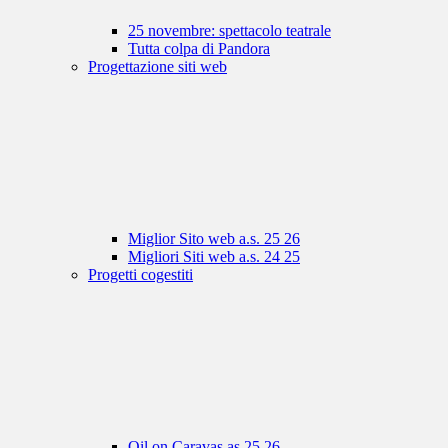
25 novembre: spettacolo teatrale
Tutta colpa di Pandora
Progettazione siti web
Miglior Sito web a.s. 25 26
Migliori Siti web a.s. 24 25
Progetti cogestiti
Oil on Caravas as 25 26