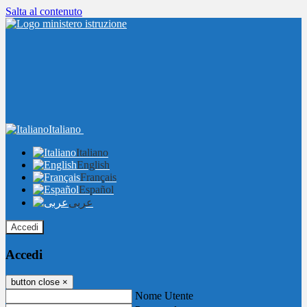
Salta al contenuto
Italiano
Italiano
English
Français
Español
عربى
Accedi
Accedi
button close
×
Nome Utente