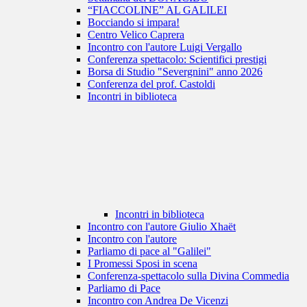
“FIACCOLINE” AL GALILEI
Bocciando si impara!
Centro Velico Caprera
Incontro con l'autore Luigi Vergallo
Conferenza spettacolo: Scientifici prestigi
Borsa di Studio "Severgnini" anno 2026
Conferenza del prof. Castoldi
Incontri in biblioteca
Incontri in biblioteca
Incontro con l'autore Giulio Xhaët
Incontro con l'autore
Parliamo di pace al "Galilei"
I Promessi Sposi in scena
Conferenza-spettacolo sulla Divina Commedia
Parliamo di Pace
Incontro con Andrea De Vicenzi