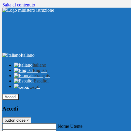
Salta al contenuto
Italiano
Italiano
English
Français
Español
عربى
Accedi
Accedi
button close
×
Nome Utente