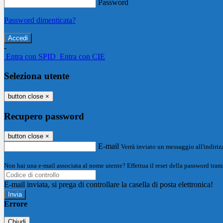
Password
Password dimenticata?
-
Entra con SPID
Entra con CIE
Seleziona utente
button close
×
Recupero password
button close
×
E-mail
Verrà inviato un messaggio all'indirizz
Non hai una e-mail associata al nome utente? Effettua il reset della password tram
E-mail inviata, si prega di controllare la casella di posta elettronica!
Errore
Chiudi