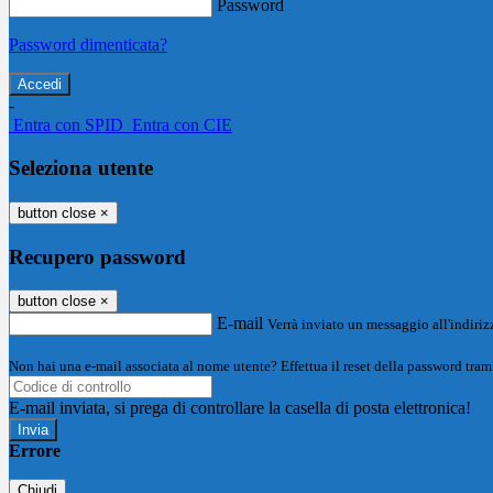
Password
Password dimenticata?
-
Entra con SPID
Entra con CIE
Seleziona utente
button close
×
Recupero password
button close
×
E-mail
Verrà inviato un messaggio all'indirizz
Non hai una e-mail associata al nome utente? Effettua il reset della password tram
E-mail inviata, si prega di controllare la casella di posta elettronica!
Errore
Chiudi