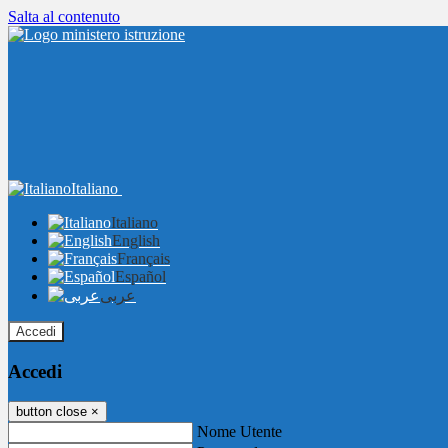
Salta al contenuto
Italiano
Italiano
English
Français
Español
عربى
Accedi
Accedi
button close
×
Nome Utente