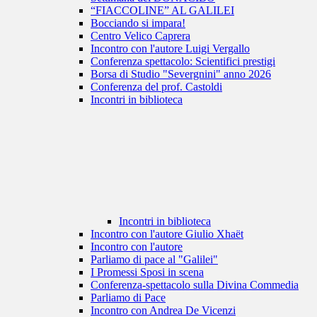
“FIACCOLINE” AL GALILEI
Bocciando si impara!
Centro Velico Caprera
Incontro con l'autore Luigi Vergallo
Conferenza spettacolo: Scientifici prestigi
Borsa di Studio "Severgnini" anno 2026
Conferenza del prof. Castoldi
Incontri in biblioteca
Incontri in biblioteca
Incontro con l'autore Giulio Xhaët
Incontro con l'autore
Parliamo di pace al "Galilei"
I Promessi Sposi in scena
Conferenza-spettacolo sulla Divina Commedia
Parliamo di Pace
Incontro con Andrea De Vicenzi