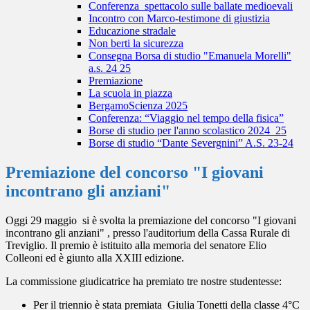
Conferenza_spettacolo sulle ballate medioevali
Incontro con Marco-testimone di giustizia
Educazione stradale
Non berti la sicurezza
Consegna Borsa di studio "Emanuela Morelli"
a.s. 24 25
Premiazione
La scuola in piazza
BergamoScienza 2025
Conferenza: “Viaggio nel tempo della fisica”
Borse di studio per l'anno scolastico 2024_25
Borse di studio “Dante Severgnini” A.S. 23-24
Premiazione del concorso "I giovani
incontrano gli anziani"
Oggi 29 maggio si è svolta la premiazione del concorso "I giovani
incontrano gli anziani" , presso l'auditorium della Cassa Rurale di
Treviglio. Il premio è istituito alla memoria del senatore Elio
Colleoni ed è giunto alla XXIII edizione.
La commissione giudicatrice ha premiato tre nostre studentesse:
Per il triennio è stata premiata Giulia Tonetti della classe 4°C