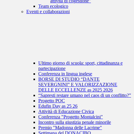
attività di cogestione"
Team ecologico
Eventi e collaborazioni
Ultimo giorno di scuola: sport, cittadinanza e
partecipazione
Conferenza in lingua inglese
BORSE DI STUDIO “DANTE
SEVERGNINI” E VALORIZZAZIONE
DELLE ECCELLENZE as 2025 2026
“Sapresti restare umano nel caos di un conflitto?”
Progetto POC
Edufin Day as 25 26
Attività di Educazione Civica
Conferenza "Progetto Montalcini"
Incontro sulla giustizia penale minorile
Premio "Madonna delle Lacrime"
Settimana del DONACIBO