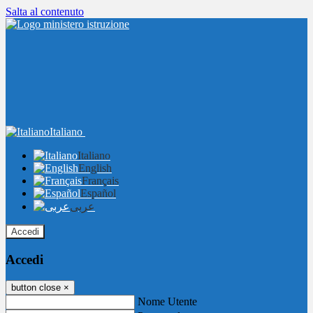
Salta al contenuto
Italiano
Italiano
English
Français
Español
عربى
Accedi
Accedi
button close
×
Nome Utente