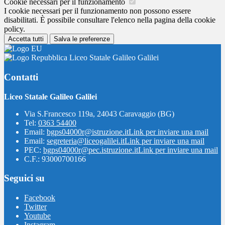
Cookie necessari per il funzionamento
I cookie necessari per il funzionamento non possono essere
disabilitati. È possibile consultare l'elenco nella pagina della cookie
policy.
Accetta tutti
Salva le preferenze
Liceo Statale Galileo Galilei
Contatti
Liceo Statale Galileo Galilei
Via S.Francesco 119a, 24043 Caravaggio (BG)
Tel:
0363 54400
Email:
bgps04000r@istruzione.it
Link per inviare una mail
Email:
segreteria@liceogalilei.it
Link per inviare una mail
PEC:
bgps04000r@pec.istruzione.it
Link per inviare una mail
C.F.: 93000700166
Seguici su
Facebook
Twitter
Youtube
Instagram