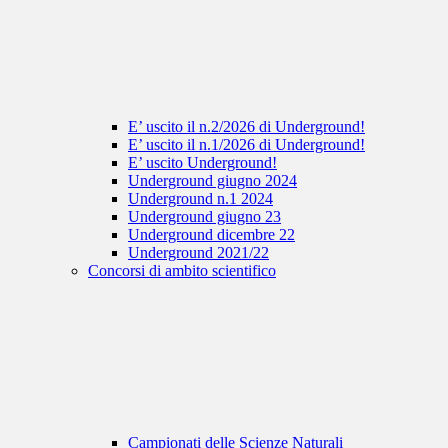
E’ uscito il n.2/2026 di Underground!
E’ uscito il n.1/2026 di Underground!
E’ uscito Underground!
Underground giugno 2024
Underground n.1 2024
Underground giugno 23
Underground dicembre 22
Underground 2021/22
Concorsi di ambito scientifico
Campionati delle Scienze Naturali