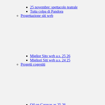
25 novembre: spettacolo teatrale
Tutta colpa di Pandora
Progettazione siti web
Miglior Sito web a.s. 25 26
Migliori Siti web a.s. 24 25
Progetti cogestiti
Oil on Caravas as 25 26