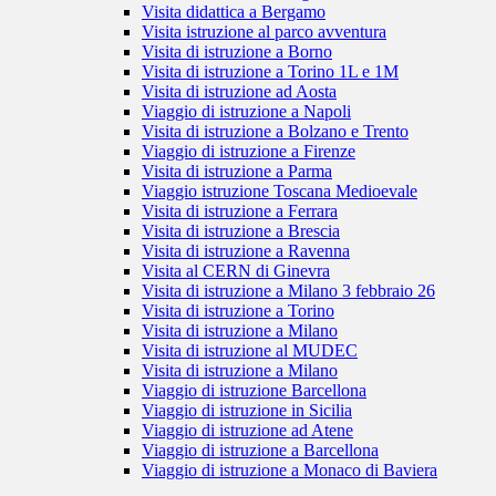
Visita didattica a Bergamo
Visita istruzione al parco avventura
Visita di istruzione a Borno
Visita di istruzione a Torino 1L e 1M
Visita di istruzione ad Aosta
Viaggio di istruzione a Napoli
Visita di istruzione a Bolzano e Trento
Viaggio di istruzione a Firenze
Visita di istruzione a Parma
Viaggio istruzione Toscana Medioevale
Visita di istruzione a Ferrara
Visita di istruzione a Brescia
Visita di istruzione a Ravenna
Visita al CERN di Ginevra
Visita di istruzione a Milano 3 febbraio 26
Visita di istruzione a Torino
Visita di istruzione a Milano
Visita di istruzione al MUDEC
Visita di istruzione a Milano
Viaggio di istruzione Barcellona
Viaggio di istruzione in Sicilia
Viaggio di istruzione ad Atene
Viaggio di istruzione a Barcellona
Viaggio di istruzione a Monaco di Baviera