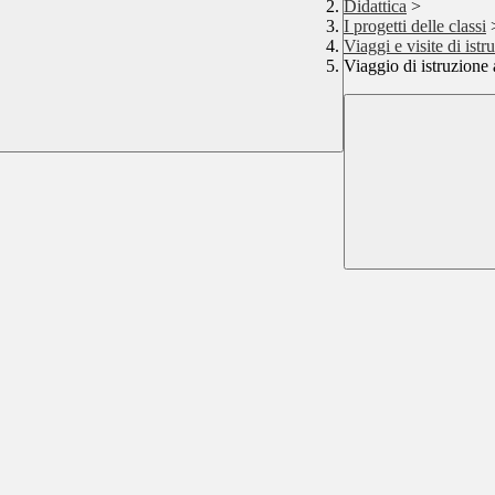
Didattica
>
I progetti delle classi
Viaggi e visite di istr
Viaggio di istruzione