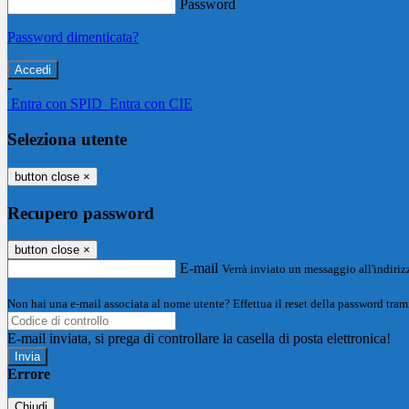
Password
Password dimenticata?
-
Entra con SPID
Entra con CIE
Seleziona utente
button close
×
Recupero password
button close
×
E-mail
Verrà inviato un messaggio all'indirizz
Non hai una e-mail associata al nome utente? Effettua il reset della password tram
E-mail inviata, si prega di controllare la casella di posta elettronica!
Errore
Chiudi