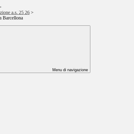
>
uzione a.s. 25 26
>
 a Barcellona
Menu di navigazione