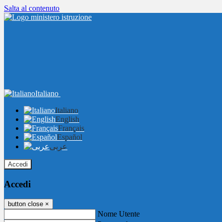
Salta al contenuto
Italiano
Italiano
English
Français
Español
عربى
Accedi
Accedi
button close
×
Nome Utente