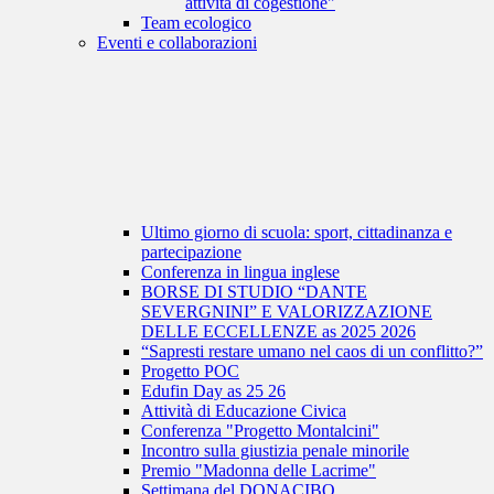
attività di cogestione"
Team ecologico
Eventi e collaborazioni
Ultimo giorno di scuola: sport, cittadinanza e
partecipazione
Conferenza in lingua inglese
BORSE DI STUDIO “DANTE
SEVERGNINI” E VALORIZZAZIONE
DELLE ECCELLENZE as 2025 2026
“Sapresti restare umano nel caos di un conflitto?”
Progetto POC
Edufin Day as 25 26
Attività di Educazione Civica
Conferenza "Progetto Montalcini"
Incontro sulla giustizia penale minorile
Premio "Madonna delle Lacrime"
Settimana del DONACIBO