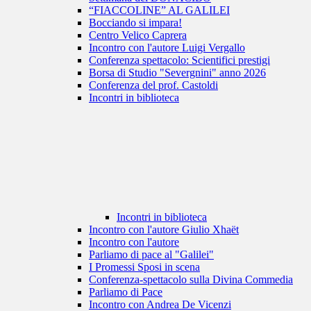
“FIACCOLINE” AL GALILEI
Bocciando si impara!
Centro Velico Caprera
Incontro con l'autore Luigi Vergallo
Conferenza spettacolo: Scientifici prestigi
Borsa di Studio "Severgnini" anno 2026
Conferenza del prof. Castoldi
Incontri in biblioteca
Incontri in biblioteca
Incontro con l'autore Giulio Xhaët
Incontro con l'autore
Parliamo di pace al "Galilei"
I Promessi Sposi in scena
Conferenza-spettacolo sulla Divina Commedia
Parliamo di Pace
Incontro con Andrea De Vicenzi