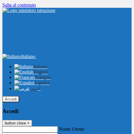
Salta al contenuto
Italiano
Italiano
English
Français
Español
عربى
Accedi
Accedi
button close
×
Nome Utente