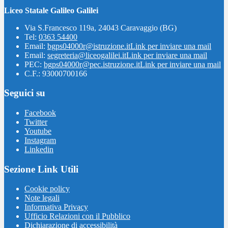
Liceo Statale Galileo Galilei
Via S.Francesco 119a, 24043 Caravaggio (BG)
Tel:
0363 54400
Email:
bgps04000r@istruzione.it
Link per inviare una mail
Email:
segreteria@liceogalilei.it
Link per inviare una mail
PEC:
bgps04000r@pec.istruzione.it
Link per inviare una mail
C.F.: 93000700166
Seguici su
Facebook
Twitter
Youtube
Instagram
Linkedin
Sezione Link Utili
Cookie policy
Note legali
Informativa Privacy
Ufficio Relazioni con il Pubblico
Dichiarazione di accessibilità