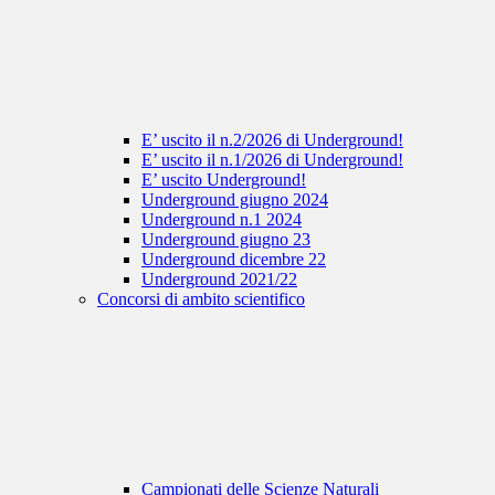
E’ uscito il n.2/2026 di Underground!
E’ uscito il n.1/2026 di Underground!
E’ uscito Underground!
Underground giugno 2024
Underground n.1 2024
Underground giugno 23
Underground dicembre 22
Underground 2021/22
Concorsi di ambito scientifico
Campionati delle Scienze Naturali