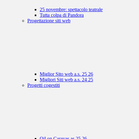
25 novembre: spettacolo teatrale
Tutta colpa di Pandora
Progettazione siti web
Miglior Sito web a.s. 25 26
Migliori Siti web a.s. 24 25
Progetti cogestiti
Oil on Caravas as 25 26