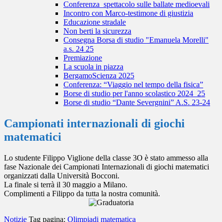
Conferenza_spettacolo sulle ballate medioevali
Incontro con Marco-testimone di giustizia
Educazione stradale
Non berti la sicurezza
Consegna Borsa di studio "Emanuela Morelli"
a.s. 24 25
Premiazione
La scuola in piazza
BergamoScienza 2025
Conferenza: “Viaggio nel tempo della fisica”
Borse di studio per l'anno scolastico 2024_25
Borse di studio “Dante Severgnini” A.S. 23-24
Campionati internazionali di giochi
matematici
Lo studente Filippo Viglione della classe 3O è stato ammesso alla
fase Nazionale dei Campionati Internazionali di giochi matematici
organizzati dalla Università Bocconi.
La finale si terrà il 30 maggio a Milano.
Complimenti a Filippo da tutta la nostra comunità.
Notizie
Tag pagina:
Olimpiadi matematica