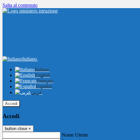
Salta al contenuto
Italiano
Italiano
English
Français
Español
عربى
Accedi
Accedi
button close
×
Nome Utente