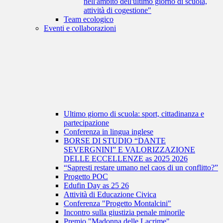
nell'ambito dell'ultimo giorno di scuola,
attività di cogestione"
Team ecologico
Eventi e collaborazioni
Ultimo giorno di scuola: sport, cittadinanza e
partecipazione
Conferenza in lingua inglese
BORSE DI STUDIO “DANTE
SEVERGNINI” E VALORIZZAZIONE
DELLE ECCELLENZE as 2025 2026
“Sapresti restare umano nel caos di un conflitto?”
Progetto POC
Edufin Day as 25 26
Attività di Educazione Civica
Conferenza "Progetto Montalcini"
Incontro sulla giustizia penale minorile
Premio "Madonna delle Lacrime"