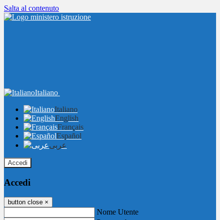
Salta al contenuto
Italiano
Italiano
English
Français
Español
عربى
Accedi
Accedi
button close
×
Nome Utente