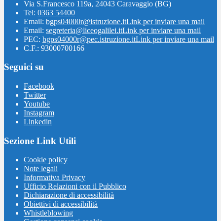
Via S.Francesco 119a, 24043 Caravaggio (BG)
Tel:
0363 54400
Email:
bgps04000r@istruzione.it
Link per inviare una mail
Email:
segreteria@liceogalilei.it
Link per inviare una mail
PEC:
bgps04000r@pec.istruzione.it
Link per inviare una mail
C.F.: 93000700166
Seguici su
Facebook
Twitter
Youtube
Instagram
Linkedin
Sezione Link Utili
Cookie policy
Note legali
Informativa Privacy
Ufficio Relazioni con il Pubblico
Dichiarazione di accessibilità
Obiettivi di accessibilità
Whistleblowing