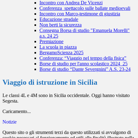
Incontro con Andrea De Vicenzi
Conferenza_spettacolo sulle ballate medioevali
Incontro con Marco-testimone di giustizia
Educazione stradale
Non berti la sicurezza
Consegna Borsa di studio "Emanuela Morelli"
a.s. 24 25
Premiazione
La scuola in piazza
BergamoScienza 2025
Conferenza: “Viaggio nel tempo della fisica”
Borse di studio per l'anno scolastico 2024_25
Borse di studio “Dante Severgnini” A.S. 23-24
Viaggio di istruzione in Sicilia
Le classi 4L e 4M sono in Sicilia occidentale. Oggi hanno visitato
Segesta.
Caricamento...
Notizie
Questo sito o gli strumenti terzi da questo utilizzati si avvalgono di
cookie necessari al funzionamento ed utili alle finalità illustrate nella