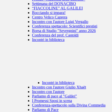
Settimana del DONACIBO
“FIACCOLINE” AL GALILEI
Bocciando si impara!
Centro Velico Caprera
Incontro con l'autore Luigi Vergallo
Conferenza spettacolo: Scientifici prestigi
Borsa di Studio "Severgnini" anno 2026
Conferenza del prof. Castoldi
Incontri in biblioteca
Incontri in biblioteca
Incontro con l'autore Giulio Xhaët
Incontro con l'autore
Parliamo di pace al "Galilei"
I Promessi Sposi in scena
Conferenza-spettacolo sulla Divina Commedia
Parliamo di Pace