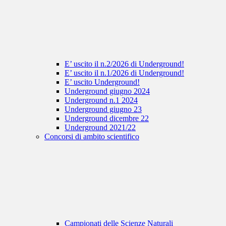
E’ uscito il n.2/2026 di Underground!
E’ uscito il n.1/2026 di Underground!
E’ uscito Underground!
Underground giugno 2024
Underground n.1 2024
Underground giugno 23
Underground dicembre 22
Underground 2021/22
Concorsi di ambito scientifico
Campionati delle Scienze Naturali