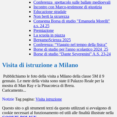
Conferenza_spettacolo sulle ballate medioevali
Incontro con Marco-testimone di giustizia
Educazione stradale
Non berti la sicurezza
Consegna Borsa di studio "Emanuela Morelli"
a.s. 24 25
Premiazione
La scuola in piazza
BergamoScienza 2025
Conferenza: “Viaggio nel tempo della fisica”
Borse di studio per l'anno scolastico 2024_25
Borse di studio “Dante Severgnini” A.S. 23-24
Visita di istruzione a Milano
Pubblichiamo le foto
della visita a Milano della classe 5M il 9
gennaio. Le mete della visita sono state il Palazzo Reale per la
mostra di Man Ray e la Pinacoteca di Brera.
Caricamento...
Notizie
Tag pagina:
Visita istruzione
Questo sito o gli strumenti terzi da questo utilizzati si avvalgono di
cookie necessari al funzionamento ed utili alle finalità illustrate nella