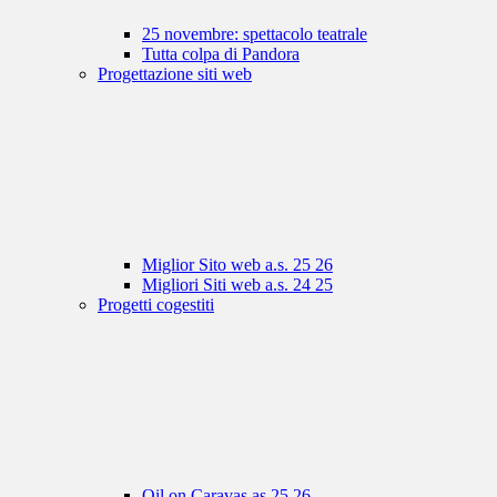
25 novembre: spettacolo teatrale
Tutta colpa di Pandora
Progettazione siti web
Miglior Sito web a.s. 25 26
Migliori Siti web a.s. 24 25
Progetti cogestiti
Oil on Caravas as 25 26