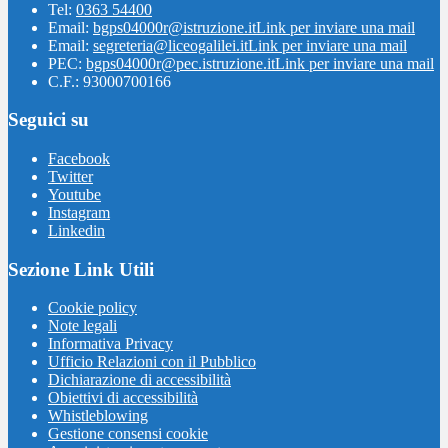
Tel:
0363 54400
Email:
bgps04000r@istruzione.it
Link per inviare una mail
Email:
segreteria@liceogalilei.it
Link per inviare una mail
PEC:
bgps04000r@pec.istruzione.it
Link per inviare una mail
C.F.: 93000700166
Seguici su
Facebook
Twitter
Youtube
Instagram
Linkedin
Sezione Link Utili
Cookie policy
Note legali
Informativa Privacy
Ufficio Relazioni con il Pubblico
Dichiarazione di accessibilità
Obiettivi di accessibilità
Whistleblowing
Gestione consensi cookie