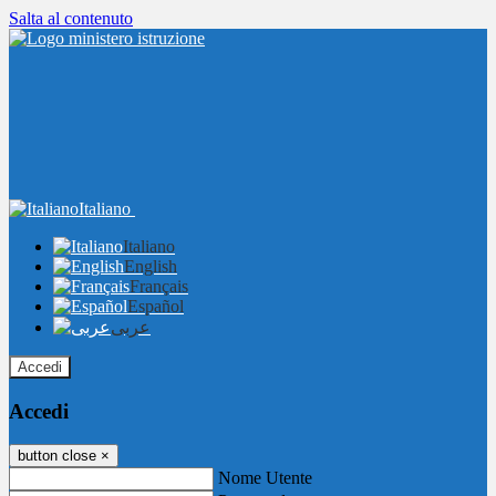
Salta al contenuto
Italiano
Italiano
English
Français
Español
عربى
Accedi
Accedi
button close
×
Nome Utente