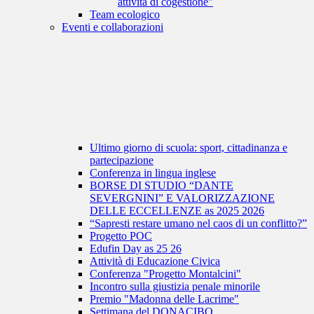
attività di cogestione"
Team ecologico
Eventi e collaborazioni
Ultimo giorno di scuola: sport, cittadinanza e
partecipazione
Conferenza in lingua inglese
BORSE DI STUDIO “DANTE
SEVERGNINI” E VALORIZZAZIONE
DELLE ECCELLENZE as 2025 2026
“Sapresti restare umano nel caos di un conflitto?”
Progetto POC
Edufin Day as 25 26
Attività di Educazione Civica
Conferenza "Progetto Montalcini"
Incontro sulla giustizia penale minorile
Premio "Madonna delle Lacrime"
Settimana del DONACIBO