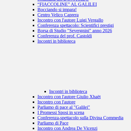
“FIACCOLINE” AL GALILEI
Bocciando si impara!
Centro Velico Caprera
Incontro con l'autore Luigi Vergallo
Conferenza spettacolo: Scientifici prestigi
Borsa di Studio "Severgnini" anno 2026
Conferenza del prof. Castoldi
Incontri in biblioteca
Incontri in biblioteca
Incontro con l'autore Giulio Xhaët
Incontro con l'autore
Parliamo di pace al "Galilei"
I Promessi Sposi in scena
Conferenza-spettacolo sulla Divina Commedia
Parliamo di Pace
Incontro con Andrea De Vicenzi