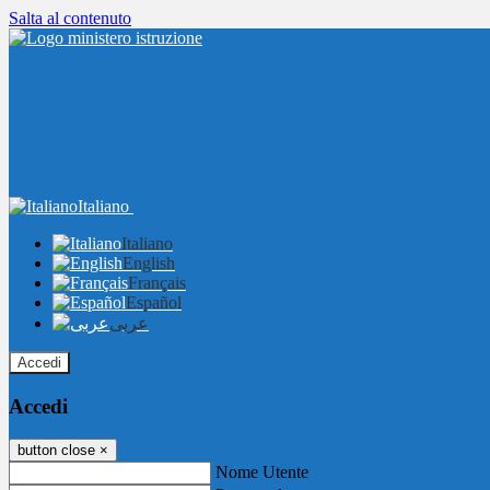
Salta al contenuto
Italiano
Italiano
English
Français
Español
عربى
Accedi
Accedi
button close
×
Nome Utente