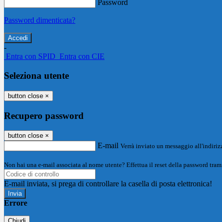
Password
Password dimenticata?
-
Entra con SPID
Entra con CIE
Seleziona utente
button close
×
Recupero password
button close
×
E-mail
Verrà inviato un messaggio all'indirizz
Non hai una e-mail associata al nome utente? Effettua il reset della password tram
E-mail inviata, si prega di controllare la casella di posta elettronica!
Errore
Chiudi