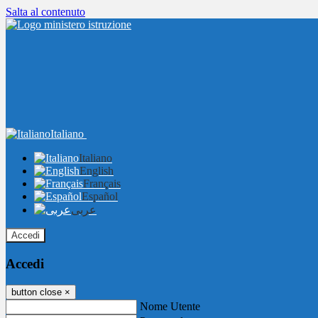
Salta al contenuto
Italiano
Italiano
English
Français
Español
عربى
Accedi
Accedi
button close
×
Nome Utente