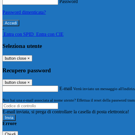
Password
Password dimenticata?
-
Entra con SPID
Entra con CIE
Seleziona utente
button close
×
Recupero password
button close
×
E-mail
Verrà inviato un messaggio all'indirizz
Non hai una e-mail associata al nome utente? Effettua il reset della password tram
E-mail inviata, si prega di controllare la casella di posta elettronica!
Errore
Chiudi