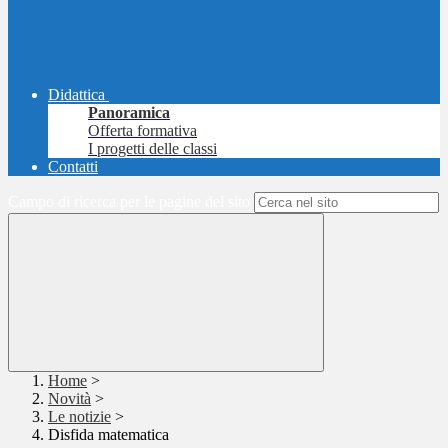
Didattica
Panoramica
Offerta formativa
I progetti delle classi
Contatti
Campo di ricerca per le pagine del sito
Home
>
Novità
>
Le notizie
>
Disfida matematica