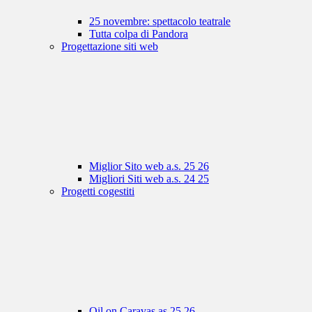
25 novembre: spettacolo teatrale
Tutta colpa di Pandora
Progettazione siti web
Miglior Sito web a.s. 25 26
Migliori Siti web a.s. 24 25
Progetti cogestiti
Oil on Caravas as 25 26