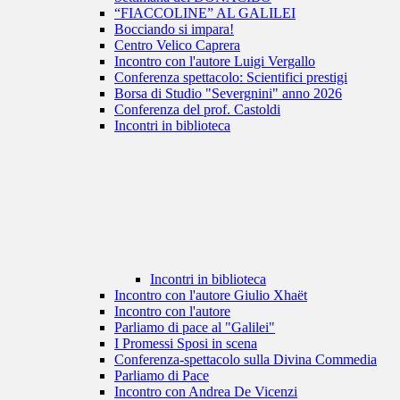
“FIACCOLINE” AL GALILEI
Bocciando si impara!
Centro Velico Caprera
Incontro con l'autore Luigi Vergallo
Conferenza spettacolo: Scientifici prestigi
Borsa di Studio "Severgnini" anno 2026
Conferenza del prof. Castoldi
Incontri in biblioteca
Incontri in biblioteca
Incontro con l'autore Giulio Xhaët
Incontro con l'autore
Parliamo di pace al "Galilei"
I Promessi Sposi in scena
Conferenza-spettacolo sulla Divina Commedia
Parliamo di Pace
Incontro con Andrea De Vicenzi