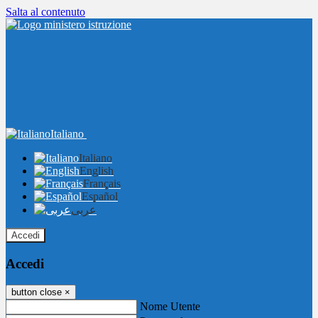
Salta al contenuto
Italiano
Italiano
English
Français
Español
عربى
Accedi
Accedi
button close
×
Nome Utente