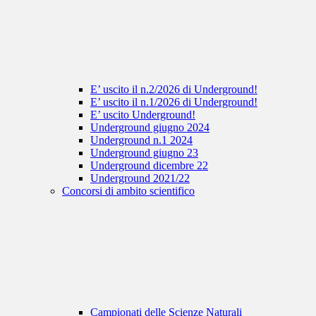
E’ uscito il n.2/2026 di Underground!
E’ uscito il n.1/2026 di Underground!
E’ uscito Underground!
Underground giugno 2024
Underground n.1 2024
Underground giugno 23
Underground dicembre 22
Underground 2021/22
Concorsi di ambito scientifico
Campionati delle Scienze Naturali