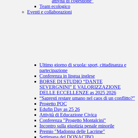
attività di cogestione"
Team ecologico
Eventi e collaborazioni
Ultimo giorno di scuola: sport, cittadinanza e
partecipazione
Conferenza in lingua inglese
BORSE DI STUDIO “DANTE
SEVERGNINI” E VALORIZZAZIONE
DELLE ECCELLENZE as 2025 2026
“Sapresti restare umano nel caos di un conflitto?”
Progetto POC
Edufin Day as 25 26
Attività di Educazione Civica
Conferenza "Progetto Montalcini"
Incontro sulla giustizia penale minorile
Premio "Madonna delle Lacrime"
Settimana del DONACIBO