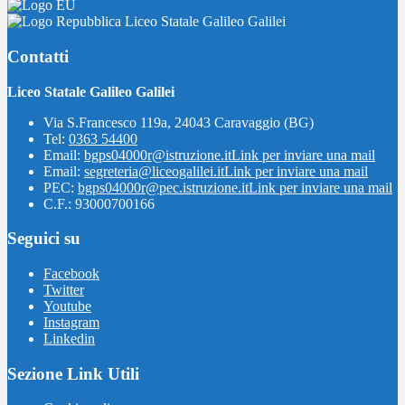
Liceo Statale Galileo Galilei
Contatti
Liceo Statale Galileo Galilei
Via S.Francesco 119a, 24043 Caravaggio (BG)
Tel:
0363 54400
Email:
bgps04000r@istruzione.it
Link per inviare una mail
Email:
segreteria@liceogalilei.it
Link per inviare una mail
PEC:
bgps04000r@pec.istruzione.it
Link per inviare una mail
C.F.: 93000700166
Seguici su
Facebook
Twitter
Youtube
Instagram
Linkedin
Sezione Link Utili