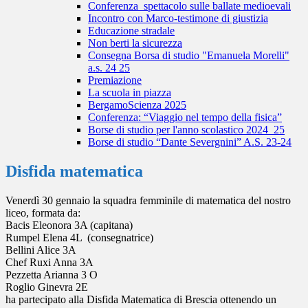
Conferenza_spettacolo sulle ballate medioevali
Incontro con Marco-testimone di giustizia
Educazione stradale
Non berti la sicurezza
Consegna Borsa di studio "Emanuela Morelli"
a.s. 24 25
Premiazione
La scuola in piazza
BergamoScienza 2025
Conferenza: “Viaggio nel tempo della fisica”
Borse di studio per l'anno scolastico 2024_25
Borse di studio “Dante Severgnini” A.S. 23-24
Disfida matematica
Venerdì 30 gennaio la squadra femminile di matematica del nostro
liceo, formata da:
Bacis Eleonora 3A (capitana)
Rumpel Elena 4L (consegnatrice)
Bellini Alice 3A
Chef Ruxi Anna 3A
Pezzetta Arianna 3 O
Roglio Ginevra 2E
ha partecipato alla Disfida Matematica di Brescia ottenendo un