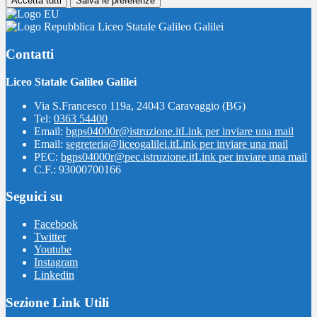
Accetta tutti
Salva le preferenze
Liceo Statale Galileo Galilei
Contatti
Liceo Statale Galileo Galilei
Via S.Francesco 119a, 24043 Caravaggio (BG)
Tel:
0363 54400
Email:
bgps04000r@istruzione.it
Link per inviare una mail
Email:
segreteria@liceogalilei.it
Link per inviare una mail
PEC:
bgps04000r@pec.istruzione.it
Link per inviare una mail
C.F.: 93000700166
Seguici su
Facebook
Twitter
Youtube
Instagram
Linkedin
Sezione Link Utili