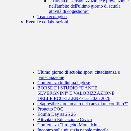
"Attività di sensibilizzazione e prevenzione
nell'ambito dell'ultimo giorno di scuola,
attività di cogestione"
Team ecologico
Eventi e collaborazioni
Ultimo giorno di scuola: sport, cittadinanza e
partecipazione
Conferenza in lingua inglese
BORSE DI STUDIO “DANTE
SEVERGNINI” E VALORIZZAZIONE
DELLE ECCELLENZE as 2025 2026
“Sapresti restare umano nel caos di un conflitto?”
Progetto POC
Edufin Day as 25 26
Attività di Educazione Civica
Conferenza "Progetto Montalcini"
Incontro sulla giustizia penale minorile