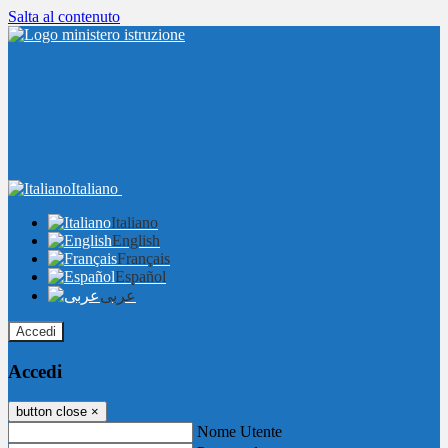
Salta al contenuto
Italiano
Italiano
English
Français
Español
عربى
Accedi
Accedi
button close
×
Nome Utente