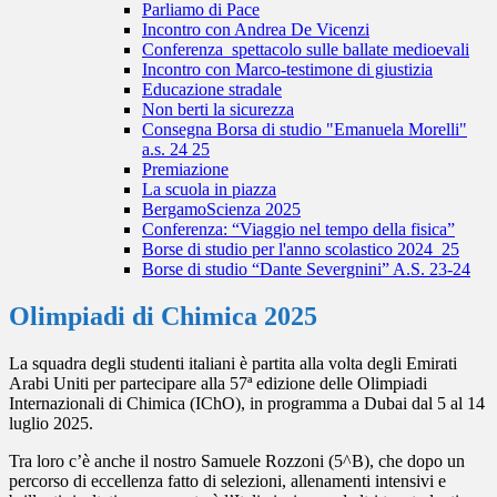
Parliamo di Pace
Incontro con Andrea De Vicenzi
Conferenza_spettacolo sulle ballate medioevali
Incontro con Marco-testimone di giustizia
Educazione stradale
Non berti la sicurezza
Consegna Borsa di studio "Emanuela Morelli"
a.s. 24 25
Premiazione
La scuola in piazza
BergamoScienza 2025
Conferenza: “Viaggio nel tempo della fisica”
Borse di studio per l'anno scolastico 2024_25
Borse di studio “Dante Severgnini” A.S. 23-24
Olimpiadi di Chimica 2025
La squadra degli studenti italiani è partita alla volta degli Emirati
Arabi Uniti per partecipare alla 57ª edizione delle Olimpiadi
Internazionali di Chimica (IChO), in programma a Dubai dal 5 al 14
luglio 2025.
Tra loro c’è anche il nostro Samuele Rozzoni (5^B), che dopo un
percorso di eccellenza fatto di selezioni, allenamenti intensivi e