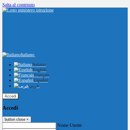
Salta al contenuto
Italiano
Italiano
English
Français
Español
عربى
Accedi
Accedi
button close
×
Nome Utente