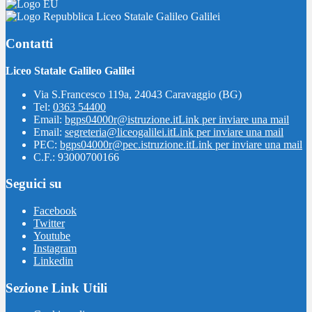
Liceo Statale Galileo Galilei
Contatti
Liceo Statale Galileo Galilei
Via S.Francesco 119a, 24043 Caravaggio (BG)
Tel:
0363 54400
Email:
bgps04000r@istruzione.it
Link per inviare una mail
Email:
segreteria@liceogalilei.it
Link per inviare una mail
PEC:
bgps04000r@pec.istruzione.it
Link per inviare una mail
C.F.: 93000700166
Seguici su
Facebook
Twitter
Youtube
Instagram
Linkedin
Sezione Link Utili