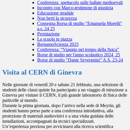
Conferenza_spettacolo sulle ballate medioevali
Incontro con Marco-testimone di giustizia
Educazione stradale
Non berti la sicurezza
Consegna Borsa di studio "Emanuela Morelli"
a.s. 24 25
Premiazione
La scuola in piazza
BergamoScienza 2025
Conferenza: “Viaggio nel tempo della fisica”
Borse di studio per l'anno scolastico 2024_25
Borse di studio “Dante Severgnini” A.S. 23-24
Visita al CERN di Ginevra
Nelle giornate di venerdì 20 e sabato 21 febbraio, una selezione di
studenti delle classi quinte ha partecipato a un viaggio di istruzione a
Ginevra per visitare il CERN, il più grande laboratorio di fisica delle
particelle al mondo.
Durante la prima giornata, dopo l’arrivo nella sede di Meyrin, gli
studenti hanno preso parte a una conferenza introduttiva, alla
proiezione di materiali audiovisivi e a una visita guidata delle
installazioni, accompagnati da tecnici specializzati.
Un’esperienza preziosa per avvicinarsi alla ricerca scientifica