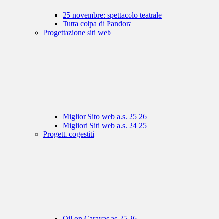
25 novembre: spettacolo teatrale
Tutta colpa di Pandora
Progettazione siti web
Miglior Sito web a.s. 25 26
Migliori Siti web a.s. 24 25
Progetti cogestiti
Oil on Caravas as 25 26