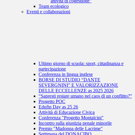
attività di cogestione"
Team ecologico
Eventi e collaborazioni
Ultimo giorno di scuola: sport, cittadinanza e
partecipazione
Conferenza in lingua inglese
BORSE DI STUDIO “DANTE
SEVERGNINI” E VALORIZZAZIONE
DELLE ECCELLENZE as 2025 2026
“Sapresti restare umano nel caos di un conflitto?”
Progetto POC
Edufin Day as 25 26
Attività di Educazione Civica
Conferenza "Progetto Montalcini"
Incontro sulla giustizia penale minorile
Premio "Madonna delle Lacrime"
Settimana del DONACIBO