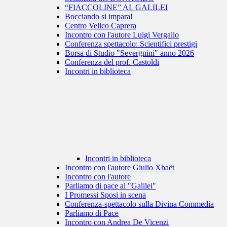
“FIACCOLINE” AL GALILEI
Bocciando si impara!
Centro Velico Caprera
Incontro con l'autore Luigi Vergallo
Conferenza spettacolo: Scientifici prestigi
Borsa di Studio "Severgnini" anno 2026
Conferenza del prof. Castoldi
Incontri in biblioteca
Incontri in biblioteca
Incontro con l'autore Giulio Xhaët
Incontro con l'autore
Parliamo di pace al "Galilei"
I Promessi Sposi in scena
Conferenza-spettacolo sulla Divina Commedia
Parliamo di Pace
Incontro con Andrea De Vicenzi