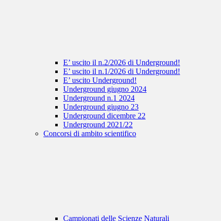
E’ uscito il n.2/2026 di Underground!
E’ uscito il n.1/2026 di Underground!
E’ uscito Underground!
Underground giugno 2024
Underground n.1 2024
Underground giugno 23
Underground dicembre 22
Underground 2021/22
Concorsi di ambito scientifico
Campionati delle Scienze Naturali