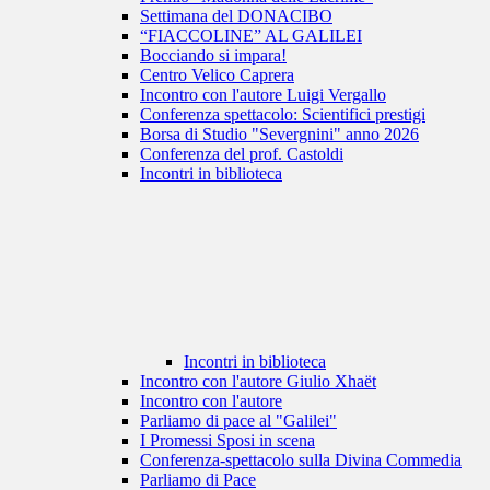
Settimana del DONACIBO
“FIACCOLINE” AL GALILEI
Bocciando si impara!
Centro Velico Caprera
Incontro con l'autore Luigi Vergallo
Conferenza spettacolo: Scientifici prestigi
Borsa di Studio "Severgnini" anno 2026
Conferenza del prof. Castoldi
Incontri in biblioteca
Incontri in biblioteca
Incontro con l'autore Giulio Xhaët
Incontro con l'autore
Parliamo di pace al "Galilei"
I Promessi Sposi in scena
Conferenza-spettacolo sulla Divina Commedia
Parliamo di Pace