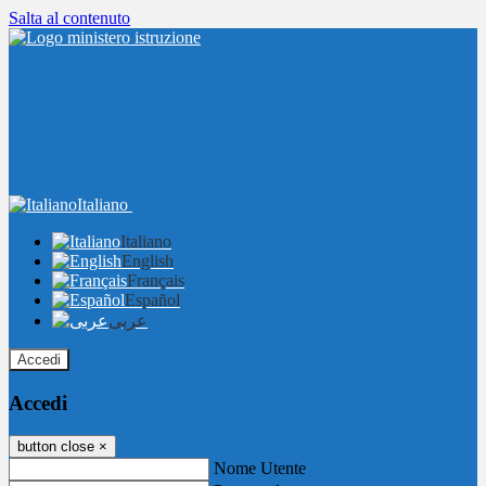
Salta al contenuto
Italiano
Italiano
English
Français
Español
عربى
Accedi
Accedi
button close
×
Nome Utente