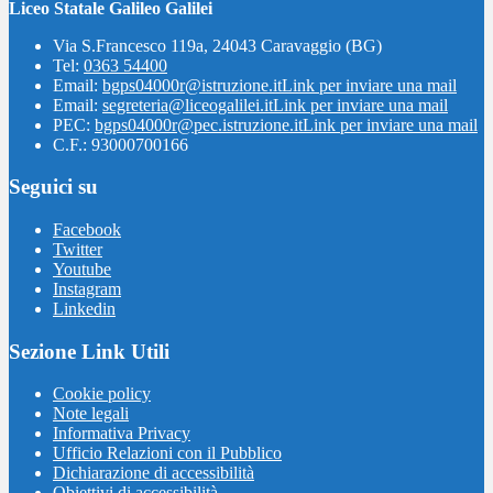
Liceo Statale Galileo Galilei
Via S.Francesco 119a, 24043 Caravaggio (BG)
Tel:
0363 54400
Email:
bgps04000r@istruzione.it
Link per inviare una mail
Email:
segreteria@liceogalilei.it
Link per inviare una mail
PEC:
bgps04000r@pec.istruzione.it
Link per inviare una mail
C.F.: 93000700166
Seguici su
Facebook
Twitter
Youtube
Instagram
Linkedin
Sezione Link Utili
Cookie policy
Note legali
Informativa Privacy
Ufficio Relazioni con il Pubblico
Dichiarazione di accessibilità
Obiettivi di accessibilità