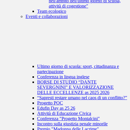
nell'ambito dell'ultimo giorno di scuola,
attività di cogestione"
Team ecologico
Eventi e collaborazioni
Ultimo giorno di scuola: sport, cittadinanza e
partecipazione
Conferenza in lingua inglese
BORSE DI STUDIO “DANTE
SEVERGNINI” E VALORIZZAZIONE
DELLE ECCELLENZE as 2025 2026
“Sapresti restare umano nel caos di un conflitto?”
Progetto POC
Edufin Day as 25 26
Attività di Educazione Civica
Conferenza "Progetto Montalcini"
Incontro sulla giustizia penale minorile
Premio "Madonna delle Lacrime"